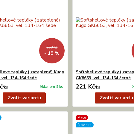
260 Kč
- 15 %
llové tepláky ( zateplené) Kugo
Softshellové tepláky ( zate
 vel. 134-164 šedé
GK8653, vel. 134-164 černé
č
221 Kč
Skladem 3 ks
/
ks
/
ks
Zvolit variantu
Zvolit variantu
Akce
Novinka