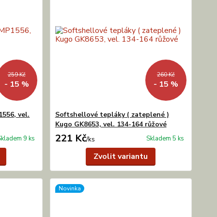
259 Kč
260 Kč
- 15 %
- 15 %
556, vel.
Softshellové tepláky ( zateplené )
Kugo GK8653, vel. 134-164 růžové
221 Kč
Skladem 9 ks
Skladem 5 ks
/
ks
Zvolit variantu
Novinka