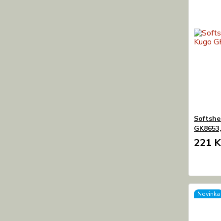
Softshe
GK8653,
221 K
Novinka