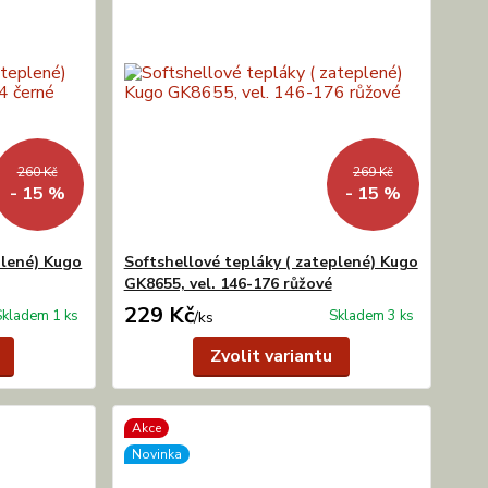
260 Kč
269 Kč
- 15 %
- 15 %
plené) Kugo
Softshellové tepláky ( zateplené) Kugo
GK8655, vel. 146-176 růžové
229 Kč
Skladem 1 ks
Skladem 3 ks
/
ks
Zvolit variantu
Akce
Novinka