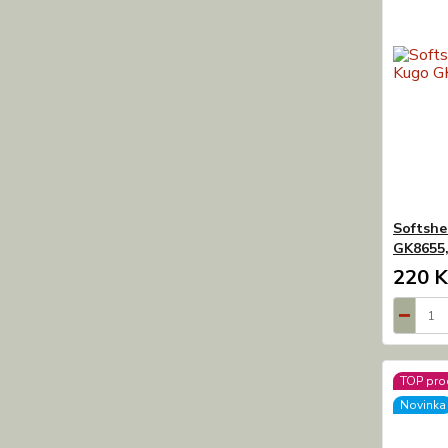
Softshe
GK8655,
220 K
TOP pro
Novinka