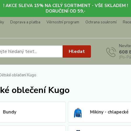
! AKCE SLEVA 15% NA CELÝ SORTIMENT - VŠE SKLADEM !
DORUČENÍ OD 59,-
nky
Doprava a platba
Věrnostní program
Ochrana soukromí
Rec
Nevíte
Hledat
608 
(Po-Pá
ětské oblečení Kugo
ké oblečení Kugo
Bundy
Mikiny - chlapecké