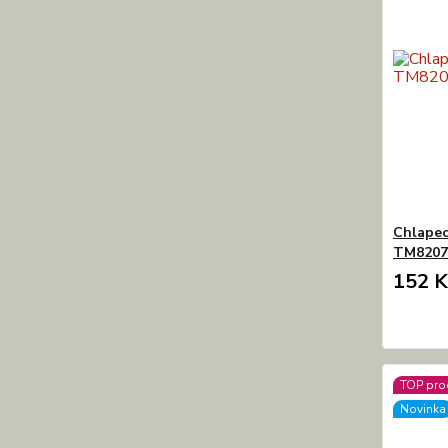
Chlapec
TM8207 
152 K
TOP pro
Novinka