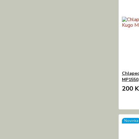
Chlapec
MP1550,
200 K
Novinka