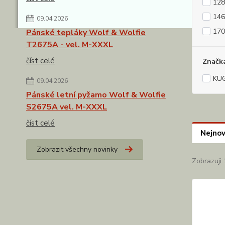
128
146
09.04.2026
170
Pánské tepláky Wolf & Wolfie
T2675A - vel. M-XXXL
číst celé
Značk
KU
09.04.2026
Pánské letní pyžamo Wolf & Wolfie
S2675A vel. M-XXXL
číst celé
Nejnov
Zobrazit všechny novinky
Zobrazuji 