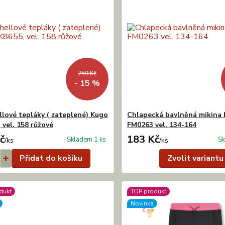
259 Kč
- 15 %
llové tepláky ( zateplené) Kugo
Chlapecká bavlněná mikina
 vel. 158 růžové
FM0263 vel. 134-164
č
183 Kč
Skladem 1 ks
Sk
/
ks
/
ks
Přidat do košíku
Zvolit variantu
dukt
TOP produkt
Novinka