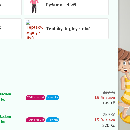
á
Pyžama - dívčí
é
Tepláky, legíny - dívčí
229 Kč
ladem
15 % sleva
TOP produkt
Novinka
 ks
195 Kč
259 Kč
ladem
15 % sleva
TOP produkt
Novinka
 ks
220 Kč