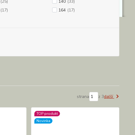
(25)
140
(33)
(17)
164
(17)
strana
z 3
další
TOP produkt
Novinka