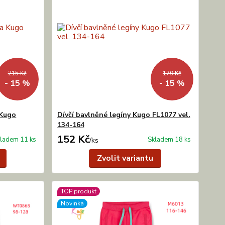
215 Kč
179 Kč
- 15 %
- 15 %
 Kugo
Dívčí bavlněné legíny Kugo FL1077 vel.
134-164
152 Kč
ladem 11 ks
Skladem 18 ks
/
ks
Zvolit variantu
TOP produkt
Novinka