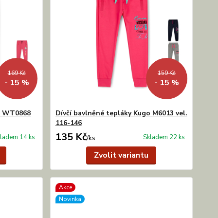
169 Kč
159 Kč
- 15 %
- 15 %
go WT0868
Dívčí bavlněné tepláky Kugo M6013 vel.
116-146
135 Kč
ladem 14 ks
Skladem 22 ks
/
ks
Zvolit variantu
Akce
Novinka