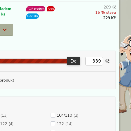
269 Kč
ladem
TOP produkt
Akce
15 % sleva
 ks
Novinka
229 Kč
Do
Kč
produkt
(13)
104/110
(2)
/122
(4)
122
(14)