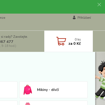
enze
Přihlášení
 si rady? Zavolejte.
0
ks
867 477
za
0 Kč
, 9-18 hod.)
Mikiny - dívčí