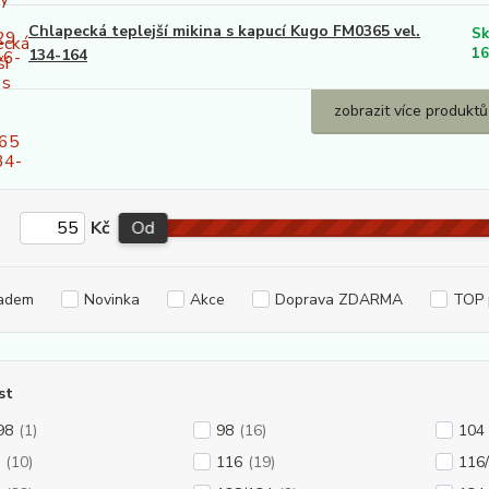
Chlapecká teplejší mikina s kapucí Kugo FM0365 vel.
Sk
16
134-164
zobrazit více produktů
Kč
Od
adem
Novinka
Akce
Doprava ZDARMA
TOP 
st
98
(1)
98
(16)
104
(10)
116
(19)
116