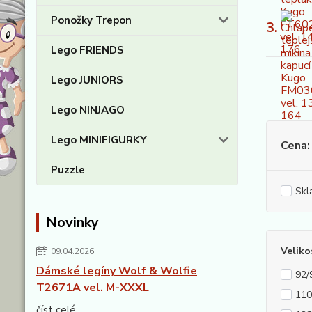
Ponožky Trepon
3.
Lego FRIENDS
Lego JUNIORS
Lego NINJAGO
Lego MINIFIGURKY
Cena:
Puzzle
Skl
Novinky
Veliko
09.04.2026
Dámské legíny Wolf & Wolfie
92/
T2671A vel. M-XXXL
110
číst celé