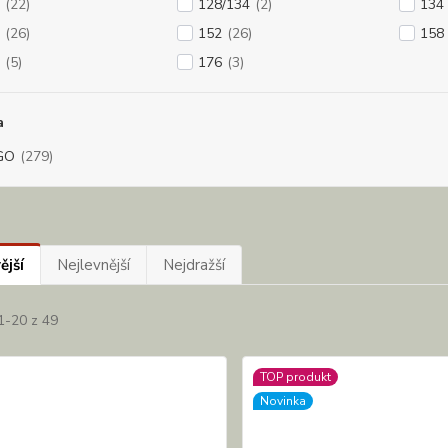
(22)
128/134
(2)
134
(26)
152
(26)
158
(5)
176
(3)
a
GO
(279)
ější
Nejlevnější
Nejdražší
1-20 z 49
TOP produkt
Novinka