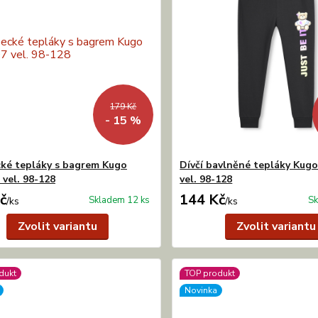
179 Kč
- 15 %
ké tepláky s bagrem Kugo
Dívčí bavlněné tepláky Ku
vel. 98-128
vel. 98-128
č
144 Kč
Skladem 12 ks
Sk
/
ks
/
ks
Zvolit variantu
Zvolit variantu
dukt
TOP produkt
Novinka