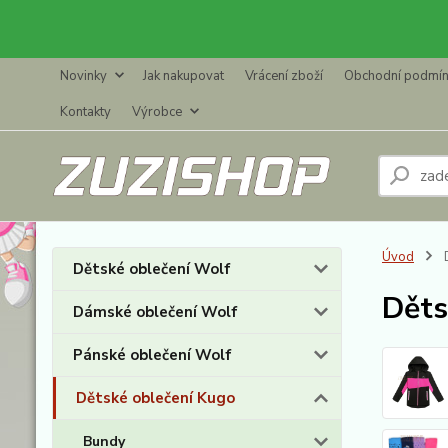
Novinky
Jak nakupovat
Vrácení zboží
Obchodní podmí
Kontakty
Výrobce
Úvod
D
Dětské oblečení Wolf
Děts
Dámské oblečení Wolf
Pánské oblečení Wolf
Dětské oblečení Kugo
Bundy