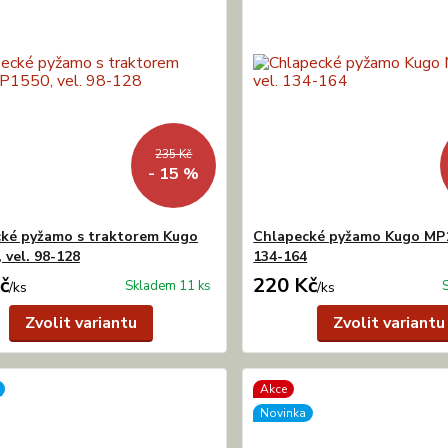
235 Kč
- 15 %
ké pyžamo s traktorem Kugo
Chlapecké pyžamo Kugo MP1
 vel. 98-128
134-164
č
220 Kč
Skladem 11 ks
/
ks
/
ks
Zvolit variantu
Zvolit variantu
Akce
Novinka