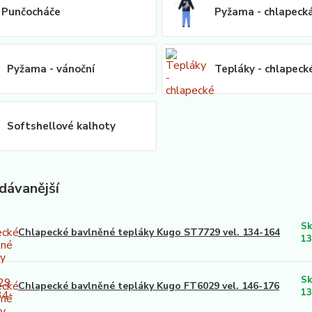
Punčocháče
Pyžama - chlapeck
Pyžama - vánoční
Tepláky - chlapeck
Softshellové kalhoty
dávanější
Sk
Chlapecké bavlněné tepláky Kugo ST7729 vel. 134-164
13
Sk
Chlapecké bavlněné tepláky Kugo FT6029 vel. 146-176
13