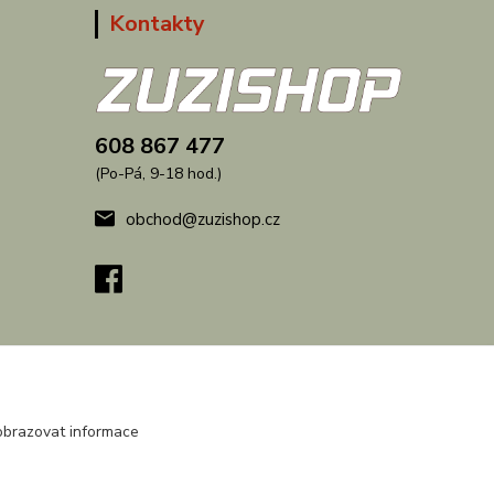
Kontakty
608 867 477
(Po-Pá, 9-18 hod.)
obchod@zuzishop.cz
obrazovat informace