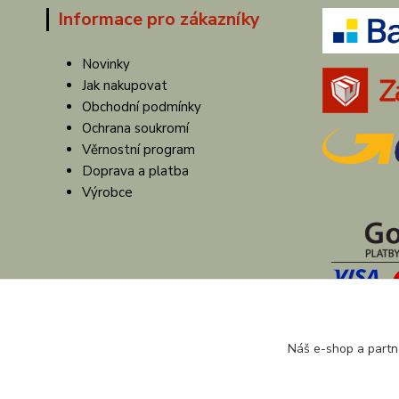
Informace pro zákazníky
Novinky
Jak nakupovat
Obchodní podmínky
Ochrana soukromí
Věrnostní program
Doprava a platba
Výrobce
Náš e-shop a partn