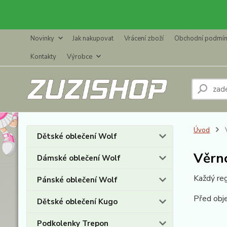
Novinky
Jak nakupovat
Vrácení zboží
Obchodní podmí
Kontakty
Výrobce
Úvod
V
Dětské oblečení Wolf
Věrn
Dámské oblečení Wolf
Každý reg
Pánské oblečení Wolf
Před obje
Dětské oblečení Kugo
Podkolenky Trepon