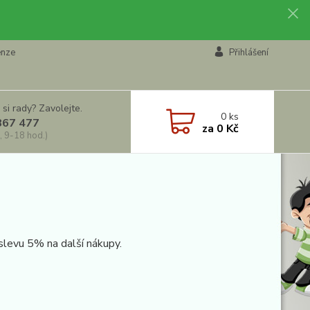
enze
Přihlášení
 si rady? Zavolejte.
0
ks
867 477
za
0 Kč
, 9-18 hod.)
slevu 5% na další nákupy.