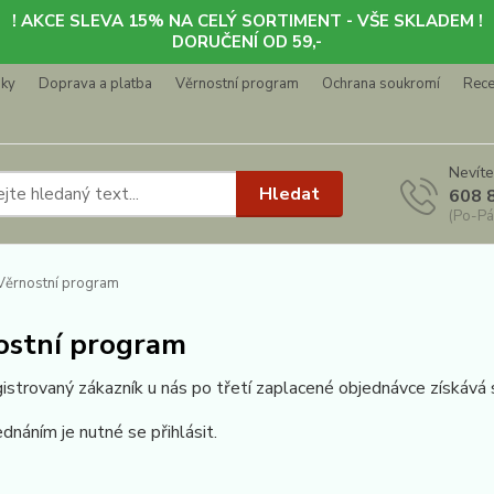
! AKCE SLEVA 15% NA CELÝ SORTIMENT - VŠE SKLADEM !
DORUČENÍ OD 59,-
nky
Doprava a platba
Věrnostní program
Ochrana soukromí
Rec
Nevíte
Hledat
608 
(Po-Pá
ěrnostní program
ostní program
istrovaný zákazník u nás po třetí zaplacené objednávce získává 
dnáním je nutné se přihlásit.