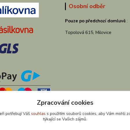
Osobní odběr
Pouze po předchozí domluvě
:
Topolová 615, Milovice
Zpracování cookies
eři potřebují Váš
souhlas
s použitím souborů cookies, aby Vám mohli z
týkající se Vašich zájmů.