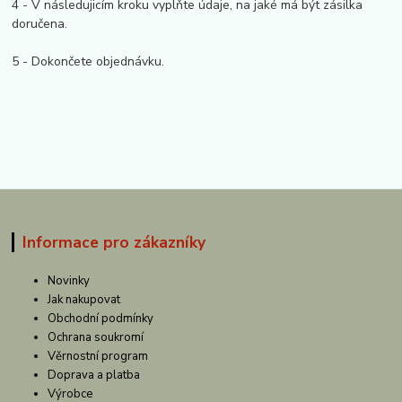
4 - V následujicím kroku vyplňte údaje, na jaké má být zásilka
doručena.
5 - Dokončete objednávku.
Informace pro zákazníky
Novinky
Jak nakupovat
Obchodní podmínky
Ochrana soukromí
Věrnostní program
Doprava a platba
Výrobce