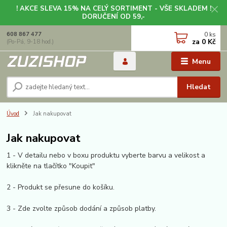
! AKCE SLEVA 15% NA CELÝ SORTIMENT - VŠE SKLADEM !
DORUČENÍ OD 59,-
0
ks
608 867 477
za
0 Kč
(Po-Pá, 9-18 hod.)
Menu
Hledat
Úvod
Jak nakupovat
Jak nakupovat
1 - V detailu nebo v boxu produktu vyberte barvu a velikost a
klikněte na tlačítko "Koupit"
2 - Produkt se přesune do košíku.
3 - Zde zvolte způsob dodání a způsob platby.