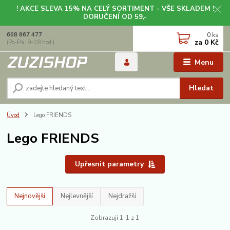
! AKCE SLEVA 15% NA CELÝ SORTIMENT - VŠE SKLADEM !
DORUČENÍ OD 59,-
0
ks
608 867 477
za
0 Kč
(Po-Pá, 9-18 hod.)
Menu
Hledat
Úvod
Lego FRIENDS
Lego FRIENDS
Upřesnit parametry
Nejnovější
Nejlevnější
Nejdražší
Zobrazuji 1-1 z 1