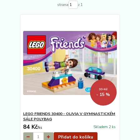
strana
z 1
99 Kč
- 15 %
LEGO FRIENDS 30400 - OLIVIA V GYMNASTICKÉM
SÁLE POLYBAG
84 Kč
Skladem 2 ks
/
ks
Přidat do košíku