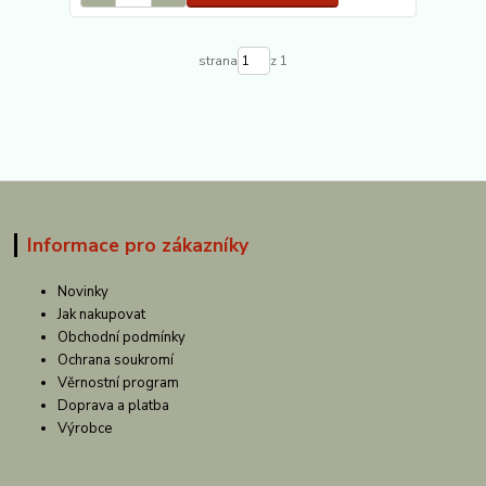
strana
z 1
Informace pro zákazníky
Novinky
Jak nakupovat
Obchodní podmínky
Ochrana soukromí
Věrnostní program
Doprava a platba
Výrobce