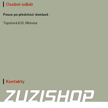
Osobní odběr
Pouze po předchozí domluvě
:
Topolová 615, Milovice
Kontakty