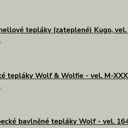
hellové tepláky (zateplené) Kugo, vel
5
é tepláky Wolf & Wolfie - vel. M-XX
5
ecké bavlněné tepláky Wolf - vel. 16