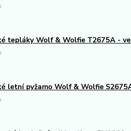
6
é tepláky Wolf & Wolfie T2675A - v
6
é letní pyžamo Wolf & Wolfie S2675
6