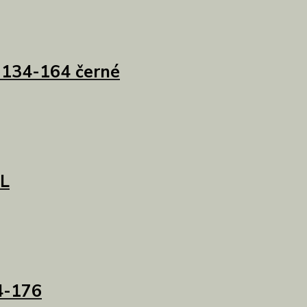
. 134-164 černé
XL
4-176