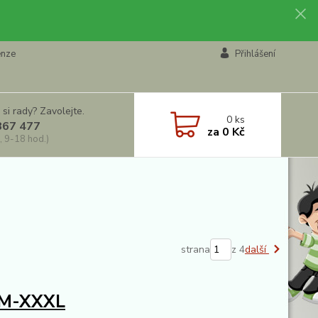
enze
Přihlášení
 si rady? Zavolejte.
0
ks
867 477
za
0 Kč
, 9-18 hod.)
strana
z 4
další
 M-XXXL