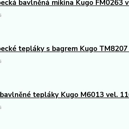
ecká bavlněná mikina Kugo FM0263 v
6
ecké tepláky s bagrem Kugo TM8207 
6
 bavlněné tepláky Kugo M6013 vel. 1
6