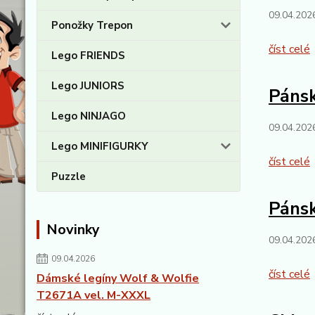
09.04.202
Ponožky Trepon
číst celé
Lego FRIENDS
Lego JUNIORS
Pánsk
Lego NINJAGO
09.04.202
Lego MINIFIGURKY
číst celé
Puzzle
Pánsk
Novinky
09.04.202
09.04.2026
číst celé
Dámské legíny Wolf & Wolfie
T2671A vel. M-XXXL