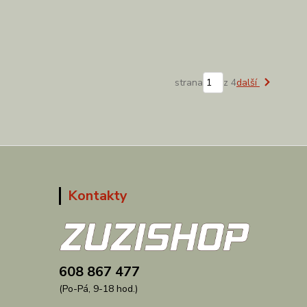
strana
z 4
další
Kontakty
608 867 477
(Po-Pá, 9-18 hod.)