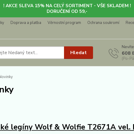
! AKCE SLEVA 15% NA CELÝ SORTIMENT - VŠE SKLADEM !
DORUČENÍ OD 59,-
nky
Doprava a platba
Věrnostní program
Ochrana soukromí
Rec
Nevíte
Hledat
608 
(Po-Pá
Novinky
nky
é legíny Wolf & Wolfie T2671A vel.