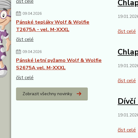
Chlap
číst celé
09.04.2026
19.01.202
Pánské tepláky Wolf & Wolfie
T2675A - vel. M-XXXL
číst celé
číst celé
Chlap
09.04.2026
Pánské letní pyžamo Wolf & Wolfie
19.01.202
S2675A vel. M-XXXL
číst celé
číst celé
Zobrazit všechny novinky
Dívčí
19.01.202
číst celé