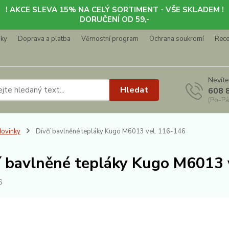
! AKCE SLEVA 15% NA CELÝ SORTIMENT - VŠE SKLADEM !
DORUČENÍ OD 59,-
nky
Doprava a platba
Věrnostní program
Ochrana soukromí
Rec
Nevíte
Hledat
608 
(Po-Pá
ovinky
Dívčí bavlněné tepláky Kugo M6013 vel. 116-146
í bavlněné tepláky Kugo M6013 
6