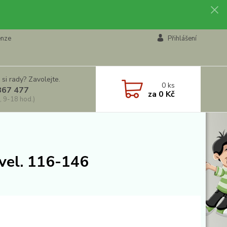
enze
Přihlášení
 si rady? Zavolejte.
0
ks
867 477
za
0 Kč
, 9-18 hod.)
vel. 116-146