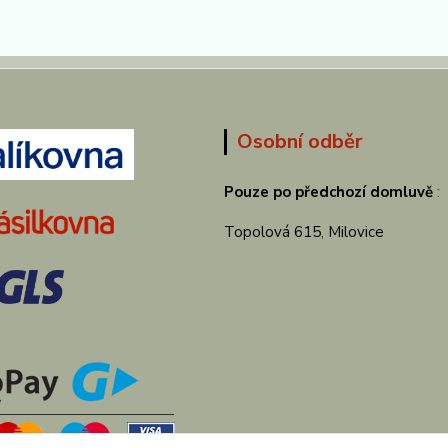
Osobní odběr
Pouze po předchozí domluvě
:
Topolová 615, Milovice