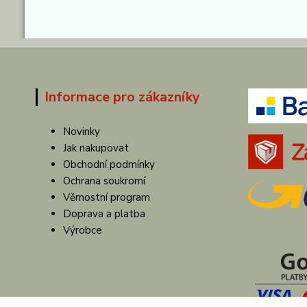
Informace pro zákazníky
Novinky
Jak nakupovat
Obchodní podmínky
Ochrana soukromí
Věrnostní program
Doprava a platba
Výrobce