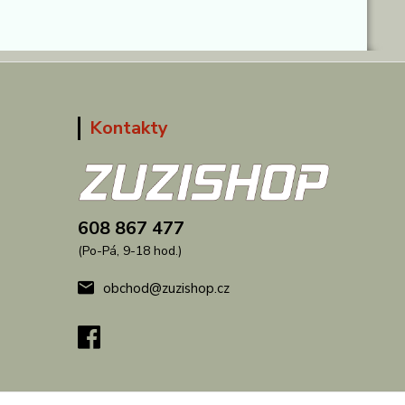
Kontakty
608 867 477
(Po-Pá, 9-18 hod.)
obchod@zuzishop.cz