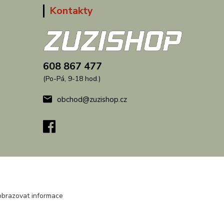
Kontakty
608 867 477
(Po-Pá, 9-18 hod.)
obchod@zuzishop.cz
obrazovat informace