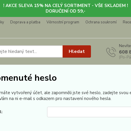
! AKCE SLEVA 15% NA CELÝ SORTIMENT - VŠE SKLADEM !
DORUČENÍ OD 59,-
nky
Doprava a platba
Věrnostní program
Ochrana soukromí
Rec
Nevíte
Hledat
608 
(Po-Pá
menuté heslo
 máte vytvořený účet, ale zapomněli jste své heslo, zadejte svou e-
ám na ni e-mail s odkazem pro nastavení nového hesla.
l: