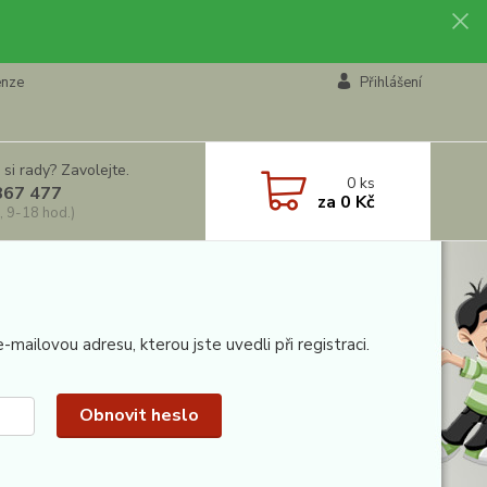
enze
Přihlášení
 si rady? Zavolejte.
0
ks
867 477
za
0 Kč
, 9-18 hod.)
mailovou adresu, kterou jste uvedli při registraci.
Obnovit heslo