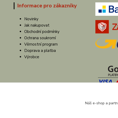
Informace pro zákazníky
Novinky
Jak nakupovat
Obchodní podmínky
Ochrana soukromí
Věrnostní program
Doprava a platba
Výrobce
Náš e-shop a partn