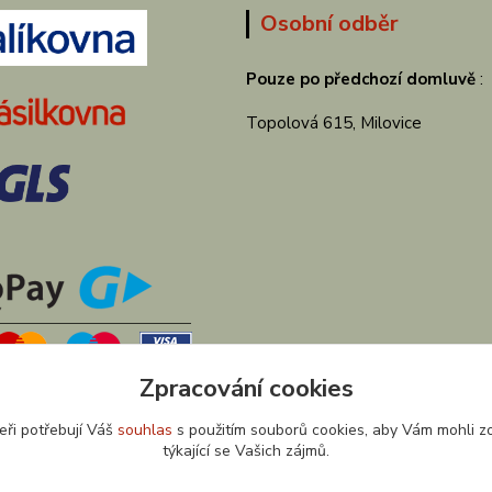
Osobní odběr
Pouze po předchozí domluvě
:
Topolová 615, Milovice
Zpracování cookies
eři potřebují Váš
souhlas
s použitím souborů cookies, aby Vám mohli z
týkající se Vašich zájmů.