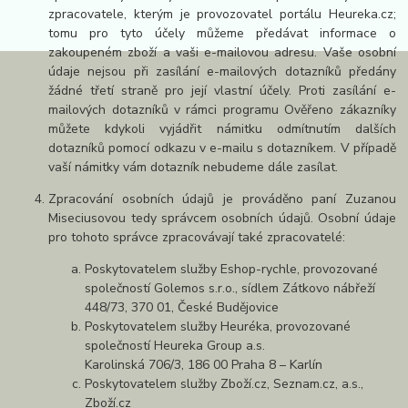
zpracovatele, kterým je provozovatel portálu Heureka.cz;
tomu pro tyto účely můžeme předávat informace o
zakoupeném zboží a vaši e-mailovou adresu. Vaše osobní
údaje nejsou při zasílání e-mailových dotazníků předány
žádné třetí straně pro její vlastní účely. Proti zasílání e-
mailových dotazníků v rámci programu Ověřeno zákazníky
můžete kdykoli vyjádřit námitku odmítnutím dalších
dotazníků pomocí odkazu v e-mailu s dotazníkem. V případě
vaší námitky vám dotazník nebudeme dále zasílat.
Zpracování osobních údajů je prováděno paní Zuzanou
Miseciusovou tedy správcem osobních údajů. Osobní údaje
pro tohoto správce zpracovávají také zpracovatelé:
Poskytovatelem služby Eshop-rychle, provozované
společností Golemos s.r.o., sídlem Zátkovo nábřeží
448/73, 370 01, České Budějovice
Poskytovatelem služby Heuréka, provozované
společností Heureka Group a.s.
Karolinská 706/3, 186 00 Praha 8 – Karlín
Poskytovatelem služby Zboží.cz, Seznam.cz, a.s.,
Zboží.cz