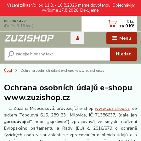
Vážení zákazníci, od 11.8. - 16.8.2026 máme dovolenou. Objednávky
vyřídíme 17.8.2026. Děkujeme.
0
ks
608 867 477
za
0 Kč
(Po-Pá, 9-18 hod.)
Menu
Hledat
Úvod
Ochrana osobních údajů e-shopu www.zuzishop.cz
Ochrana osobních údajů e-shopu
www.zuzishop.cz
1. Zuzana Miseciusová, provozující e-shop
www.zuzishop.cz
, se
sídlem Topolová 615, 289 23 Milovice, IČ 71386637, (dále jen
„prodávající“
nebo
„správce“
) zpracovává ve smyslu nařízení
Evropského parlamentu a Rady (EU) č. 2016/679 o ochraně
fyzických osob v souvislosti se zpracováním osobních údajů a o