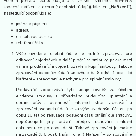
volném pohybu těchto údajů a o zrušení směrnice 95/46/ES
(obecné nařízení o ochraně osobních údajů)(dále jen
„Nařízení“
),
následující osobní údaje:
jméno a příjmení
adresu
e-mailovou adresu
telefonní číslo
Výše uvedené osobní údaje je nutné zpracovat pro
odbavení objednávek a další plnění ze smlouvy, pokud mezi
vámi a prodávajícím dojde k uzavření kupní smlouvy. Takové
zpracování osobních údajů umožňuje čl. 6 odst. 1 písm. b)
Nařízení – zpracování je nezbytné pro splnění smlouvy.
Prodávající zpracovává tyto údaje rovněž za účelem
evidence smlouvy a případného budoucího uplatnění a
obranu práv a povinností smluvních stran. Uchování a
zpracování osobních údajů je za výše uvedeným účelem po
dobu 10 let od realizace poslední části plnění dle smlouvy,
nepožaduje-li jiný právní předpis uchování smluvní
dokumentace po dobu delší. Takové zpracování je možné
na základě čl. 6 odst. 1 písm. c) a f) Nařízení – zpracování je