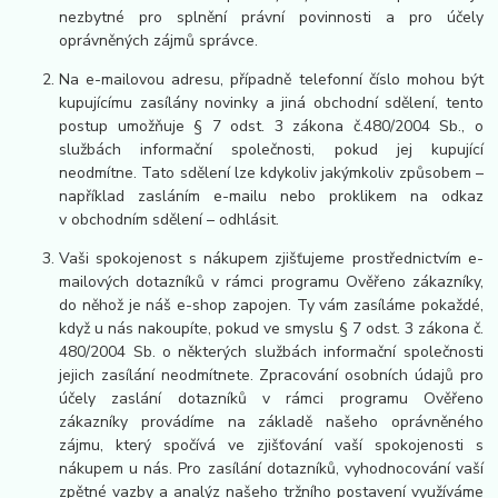
nezbytné pro splnění právní povinnosti a pro účely
oprávněných zájmů správce.
Na e-mailovou adresu, případně telefonní číslo mohou být
kupujícímu zasílány novinky a jiná obchodní sdělení, tento
postup umožňuje § 7 odst. 3 zákona č.480/2004 Sb., o
službách informační společnosti, pokud jej kupující
neodmítne. Tato sdělení lze kdykoliv jakýmkoliv způsobem –
například zasláním e-mailu nebo proklikem na odkaz
v obchodním sdělení – odhlásit.
Vaši spokojenost s nákupem zjišťujeme prostřednictvím e-
mailových dotazníků v rámci programu Ověřeno zákazníky,
do něhož je náš e-shop zapojen. Ty vám zasíláme pokaždé,
když u nás nakoupíte, pokud ve smyslu § 7 odst. 3 zákona č.
480/2004 Sb. o některých službách informační společnosti
jejich zasílání neodmítnete. Zpracování osobních údajů pro
účely zaslání dotazníků v rámci programu Ověřeno
zákazníky provádíme na základě našeho oprávněného
zájmu, který spočívá ve zjišťování vaší spokojenosti s
nákupem u nás. Pro zasílání dotazníků, vyhodnocování vaší
zpětné vazby a analýz našeho tržního postavení využíváme