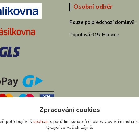
Osobní odběr
Pouze po předchozí domluvě
:
Topolová 615, Milovice
Zpracování cookies
eři potřebují Váš
souhlas
s použitím souborů cookies, aby Vám mohli z
týkající se Vašich zájmů.