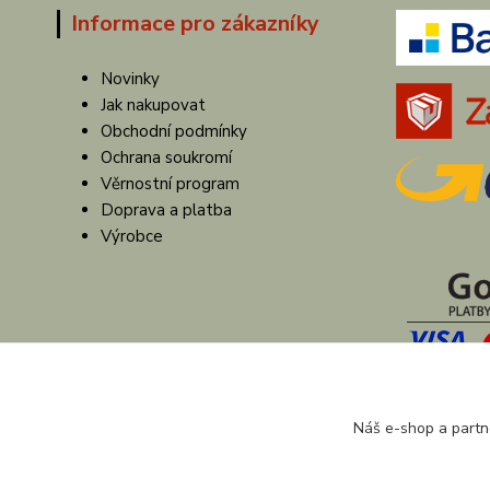
Informace pro zákazníky
Novinky
Jak nakupovat
Obchodní podmínky
Ochrana soukromí
Věrnostní program
Doprava a platba
Výrobce
Náš e-shop a partn