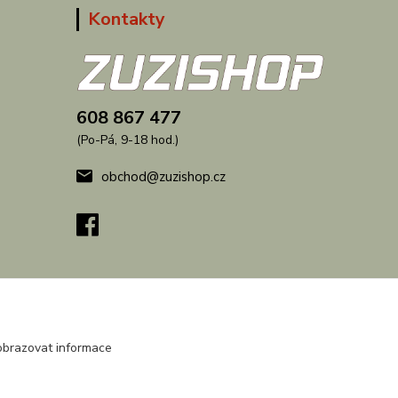
Kontakty
608 867 477
(Po-Pá, 9-18 hod.)
obchod@zuzishop.cz
obrazovat informace