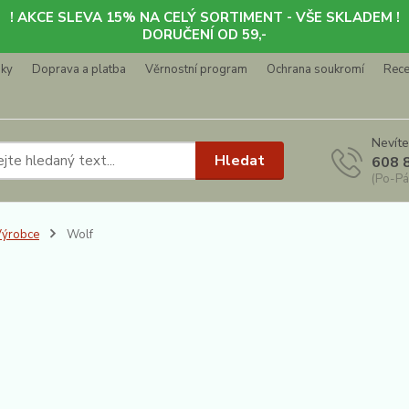
! AKCE SLEVA 15% NA CELÝ SORTIMENT - VŠE SKLADEM !
DORUČENÍ OD 59,-
nky
Doprava a platba
Věrnostní program
Ochrana soukromí
Rec
Nevíte
Hledat
608 
(Po-Pá
Výrobce
Wolf