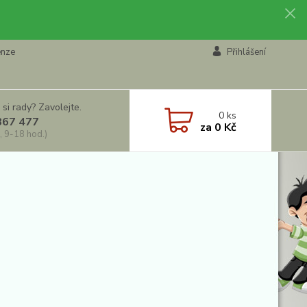
enze
Přihlášení
 si rady? Zavolejte.
0
ks
867 477
za
0 Kč
, 9-18 hod.)