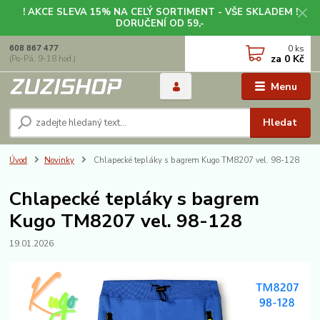
! AKCE SLEVA 15% NA CELÝ SORTIMENT - VŠE SKLADEM !
DORUČENÍ OD 59,-
0
ks
608 867 477
za
0 Kč
(Po-Pá, 9-18 hod.)
Menu
Hledat
Úvod
Novinky
Chlapecké tepláky s bagrem Kugo TM8207 vel. 98-128
Chlapecké tepláky s bagrem
Kugo TM8207 vel. 98-128
19.01.2026