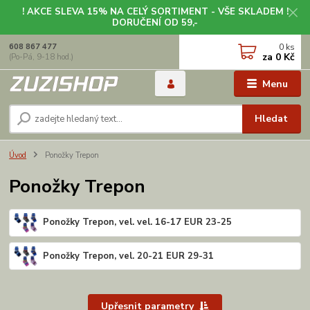
! AKCE SLEVA 15% NA CELÝ SORTIMENT - VŠE SKLADEM !
DORUČENÍ OD 59,-
0
ks
608 867 477
za
0 Kč
(Po-Pá, 9-18 hod.)
Menu
Hledat
Úvod
Ponožky Trepon
Ponožky Trepon
Ponožky Trepon, vel. vel. 16-17 EUR 23-25
Ponožky Trepon, vel. 20-21 EUR 29-31
Upřesnit parametry