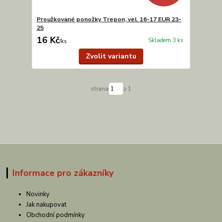
Proužkované ponožky Trepon, vel. 16-17 EUR 23-
25
16 Kč
Skladem 3 ks
/
ks
Zvolit variantu
strana
z 1
Informace pro zákazníky
Novinky
Jak nakupovat
Obchodní podmínky