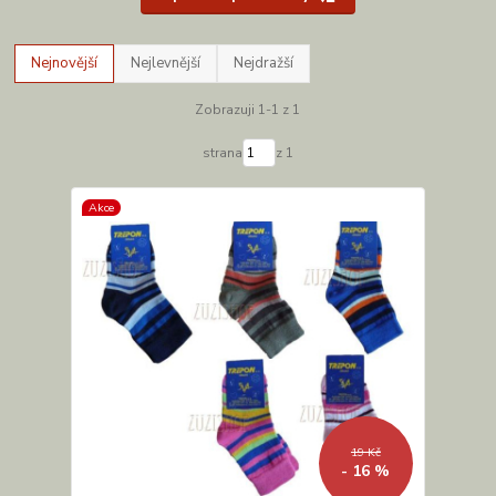
Nejnovější
Nejlevnější
Nejdražší
Zobrazuji 1-1 z 1
strana
z 1
Akce
19 Kč
- 16 %