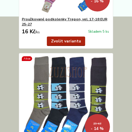
- 16 %
Proužkované podkolenky Trepon, vel. 17-18 EUR
25-27
16 Kč
Skladem 5 ks
/
ks
Zvolit variantu
Akce
29 Kč
- 14 %