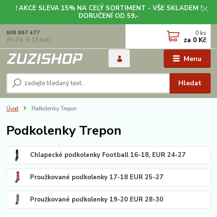
! AKCE SLEVA 15% NA CELÝ SORTIMENT - VŠE SKLADEM !
DORUČENÍ OD 59,-
0
ks
608 867 477
za
0 Kč
(Po-Pá, 9-18 hod.)
Menu
Hledat
Úvod
Podkolenky Trepon
Podkolenky Trepon
Chlapecké podkolenky Football 16-18, EUR 24-27
Proužkované podkolenky 17-18 EUR 25-27
Proužkované podkolenky 19-20 EUR 28-30