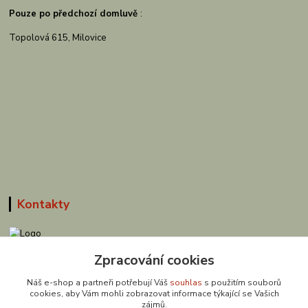
Pouze po předchozí domluvě
:
Topolová 615, Milovice
Kontakty
Zpracování cookies
608 867 477
(Po-Pá, 9-18 hod.)
Náš e-shop a partneři potřebují Váš
souhlas
s použitím souborů
cookies, aby Vám mohli zobrazovat informace týkající se Vašich
obchod@zuzishop.cz
zájmů.