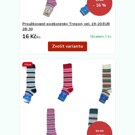
19 Kč
- 16 %
Proužkované podkolenky Trepon, vel. 19-20 EUR
28-30
16 Kč
Skladem 1 ks
/
ks
Zvolit variantu
Akce
19 Kč