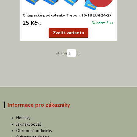
Chlapecké podkolenky Trepon, 16-18 EUR 24-27
25 Kč
Skladem 5 ks
/
ks
Zvolit variantu
strana
z 1
Informace pro zákazníky
Novinky
Jak nakupovat
Obchodní podmínky