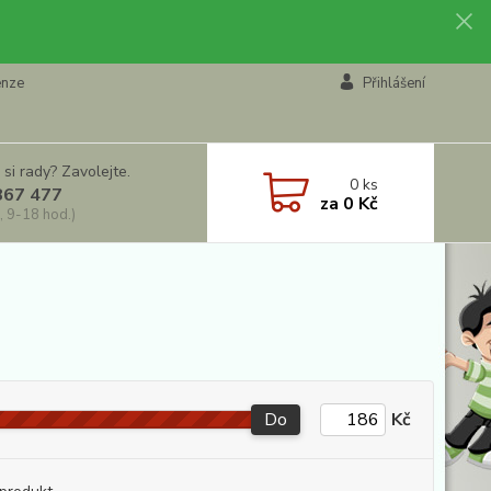
enze
Přihlášení
 si rady? Zavolejte.
0
ks
867 477
za
0 Kč
, 9-18 hod.)
Do
Kč