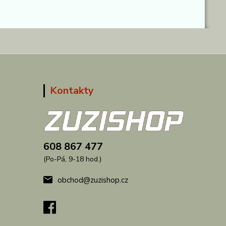
Kontakty
608 867 477
(Po-Pá, 9-18 hod.)
obchod@zuzishop.cz