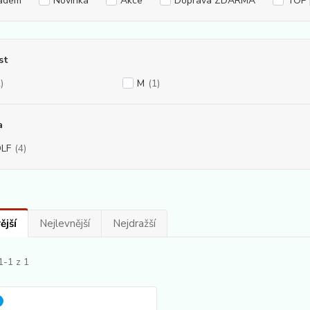
adem
Novinka
Akce
Doprava ZDARMA
TOP 
st
)
M
(1)
a
LF
(4)
ější
Nejlevnější
Nejdražší
1-1 z 1