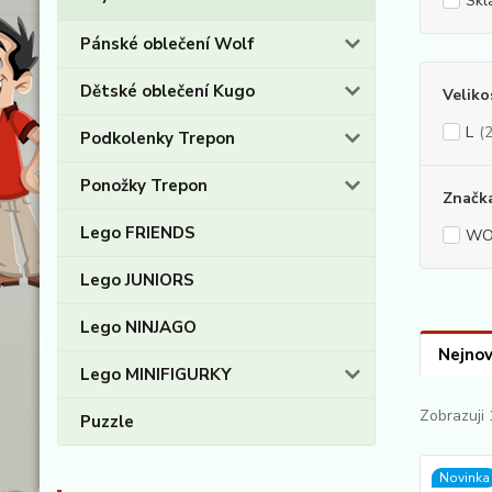
Skl
Pánské oblečení Wolf
Dětské oblečení Kugo
Veliko
L
(2
Podkolenky Trepon
Ponožky Trepon
Značk
Lego FRIENDS
WO
Lego JUNIORS
Lego NINJAGO
Nejnov
Lego MINIFIGURKY
Zobrazuji 
Puzzle
Novinka