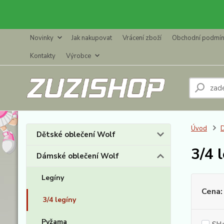
Novinky
Jak nakupovat
Vrácení zboží
Obchodní podmí
Kontakty
Výrobce
Úvod
D
Dětské oblečení Wolf
3/4 
Dámské oblečení Wolf
Legíny
Cena:
3/4 legíny
Pyžama