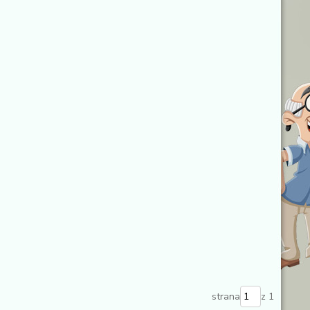
strana
z 1