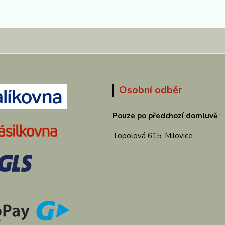
Osobní odběr
Pouze po předchozí domluvě
:
Topolová 615, Milovice