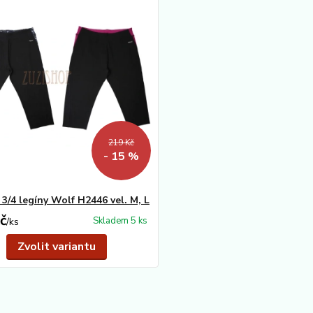
219 Kč
- 15 %
3/4 legíny Wolf H2446 vel. M, L
č
Skladem 5 ks
/
ks
Zvolit variantu