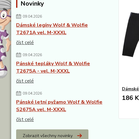
Novinky
09.04.2026
Dámské legíny Wolf & Wolfie
T2671A vel. M-XXXL
číst celé
09.04.2026
Pánské tepláky Wolf & Wolfie
T2675A - vel. M-XXXL
číst celé
Dámské 
09.04.2026
186 K
Pánské letní pyžamo Wolf & Wolfie
S2675A vel. M-XXXL
číst celé
Zobrazit všechny novinky