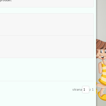
produkt
strana
z 1