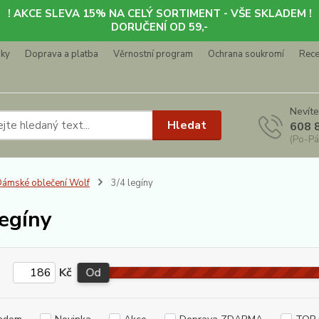
! AKCE SLEVA 15% NA CELÝ SORTIMENT - VŠE SKLADEM !
DORUČENÍ OD 59,-
nky
Doprava a platba
Věrnostní program
Ochrana soukromí
Rec
Nevíte
Hledat
608 
(Po-Pá
ámské oblečení Wolf
3/4 legíny
legíny
Kč
Od