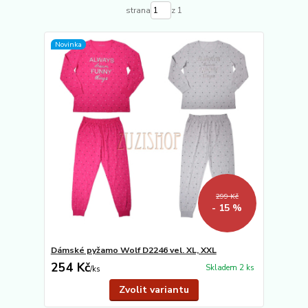
strana
z 1
Novinka
299 Kč
- 15 %
Dámské pyžamo Wolf D2246 vel. XL, XXL
254 Kč
Skladem 2 ks
/
ks
Zvolit variantu