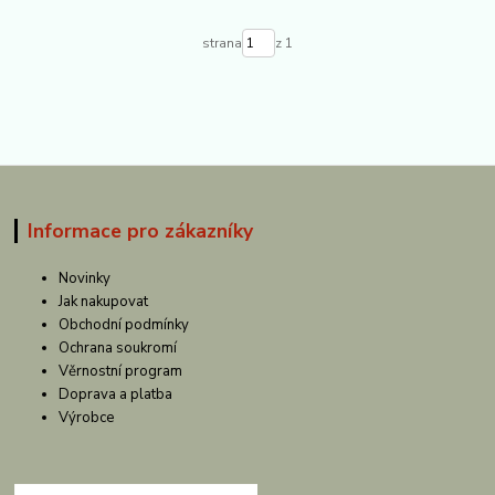
strana
z 1
Informace pro zákazníky
Novinky
Jak nakupovat
Obchodní podmínky
Ochrana soukromí
Věrnostní program
Doprava a platba
Výrobce