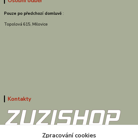
Osobní odběr
Pouze po předchozí domluvě
:
Topolová 615, Milovice
Kontakty
Zpracování cookies
608 867 477