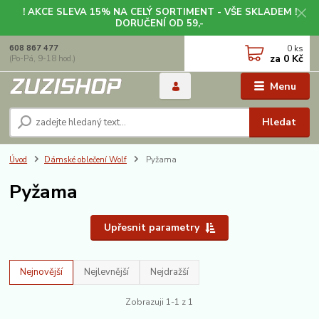
! AKCE SLEVA 15% NA CELÝ SORTIMENT - VŠE SKLADEM !
DORUČENÍ OD 59,-
0
ks
608 867 477
za
0 Kč
(Po-Pá, 9-18 hod.)
Menu
Hledat
Úvod
Dámské oblečení Wolf
Pyžama
Pyžama
Upřesnit parametry
Nejnovější
Nejlevnější
Nejdražší
Zobrazuji 1-1 z 1