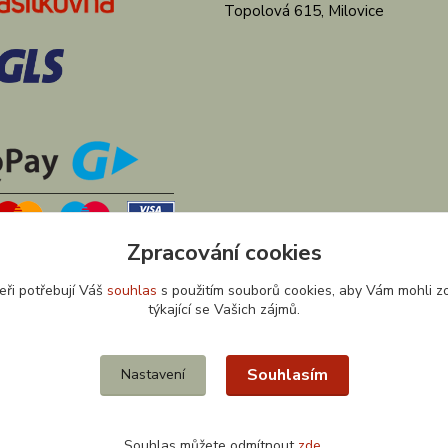
Topolová 615, Milovice
Zpracování cookies
eři potřebují Váš
souhlas
s použitím souborů cookies, aby Vám mohli z
týkající se Vašich zájmů.
Souhlasím
Nastavení
Souhlas můžete odmítnout
zde
.