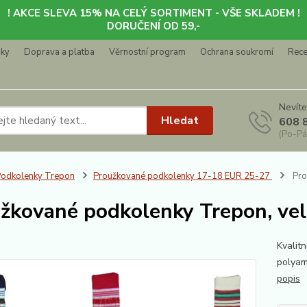
! AKCE SLEVA 15% NA CELÝ SORTIMENT - VŠE SKLADEM !
DORUČENÍ OD 59,-
nky
Doprava a platba
Věrnostní program
Ochrana soukromí
Rec
Nevíte
Hledat
608 
(Po-Pá
odkolenky Trepon
Proužkované podkolenky 17-18 EUR 25-27
Pro
žkované podkolenky Trepon, ve
Kvalit
polyam
popis