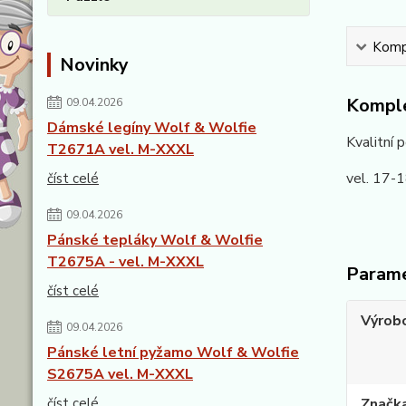
Kompl
Novinky
Komple
09.04.2026
Dámské legíny Wolf & Wolfie
Kvalitní 
T2671A vel. M-XXXL
vel. 17-
číst celé
09.04.2026
Pánské tepláky Wolf & Wolfie
T2675A - vel. M-XXXL
Param
číst celé
Výrob
09.04.2026
Pánské letní pyžamo Wolf & Wolfie
S2675A vel. M-XXXL
číst celé
Značk