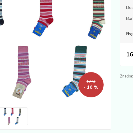
Dos
Bar
Nej
16
Značka:
19 Kč
- 16 %