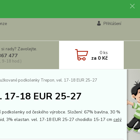
enze
Přihlášení
 si rady? Zavolejte.
0
ks
867 477
za
0 Kč
, 9-18 hod.)
užkované podkolenky Trepon, vel. 17-18 EUR 25-27
l. 17-18 EUR 25-27
ní podkolenky od českého výrobce. Složení: 67% bavlna, 30 %
id, 3% elastan. vel. 17-18 EUR 25-27 chodidlo 15-17 cm
celý