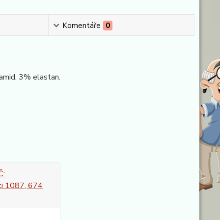
Komentáře
0
amid, 3% elastan.
Č:
i 1087, 674