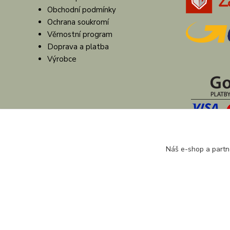
Obchodní podmínky
Ochrana soukromí
Věrnostní program
Doprava a platba
Výrobce
Náš e-shop a partn