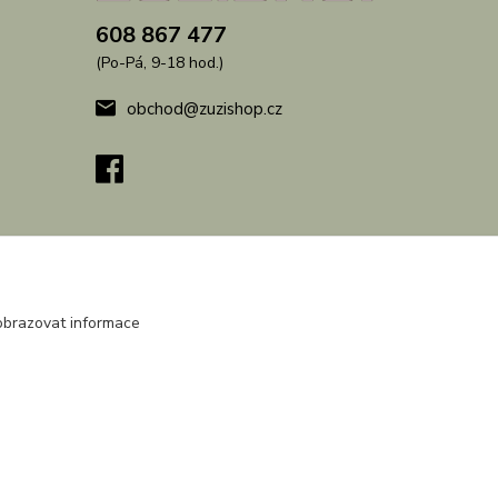
608 867 477
(Po-Pá, 9-18 hod.)
obchod@zuzishop.cz
obrazovat informace
Vytvořeno na
Eshop-rychle.cz