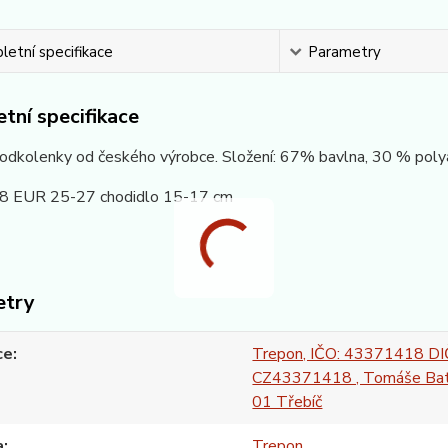
etní specifikace
Parametry
tní specifikace
podkolenky od českého výrobce. Složení: 67% bavlna, 30 % poly
18 EUR 25-27 chodidlo 15-17 cm
etry
ce
Trepon, IČO: 43371418 DI
CZ43371418 , Tomáše Bat
01 Třebíč
a
Trepon