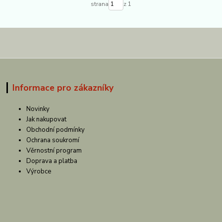
strana
z 1
Informace pro zákazníky
Novinky
Jak nakupovat
Obchodní podmínky
Ochrana soukromí
Věrnostní program
Doprava a platba
Výrobce