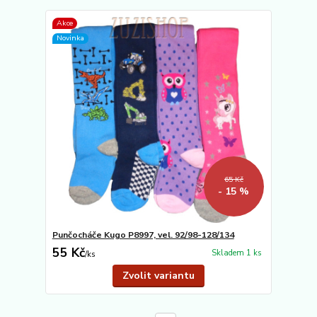
Akce
Novinka
65 Kč
- 15 %
Punčocháče Kugo P8997, vel. 92/98-128/134
55 Kč
Skladem 1 ks
/
ks
Zvolit variantu