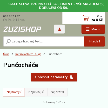
! AKCE SLEVA 15% NA CELÝ SORTIMENT - VŠE SKLADEM !
DORUČENÍ OD 59,-
0
ks
608 867 477
za
0 Kč
(Po-Pá, 9-18 hod.)
Menu
Hledat
Úvod
Dětské oblečení Kugo
Punčocháče
Punčocháče
Upřesnit parametry
Nejnovější
Nejlevnější
Nejdražší
Zobrazuji 1-2 z 2