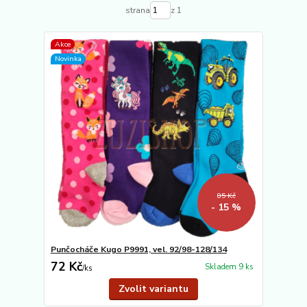
strana
z 1
Akce
Novinka
85 Kč
- 15 %
Punčocháče Kugo P9991, vel. 92/98-128/134
72 Kč
Skladem 9 ks
/
ks
Zvolit variantu