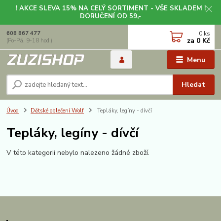
! AKCE SLEVA 15% NA CELÝ SORTIMENT - VŠE SKLADEM !
DORUČENÍ OD 59,-
0
ks
608 867 477
za
0 Kč
(Po-Pá, 9-18 hod.)
Menu
Hledat
Úvod
Dětské oblečení Wolf
Tepláky, legíny - dívčí
Tepláky, legíny - dívčí
V této kategorii nebylo nalezeno žádné zboží.