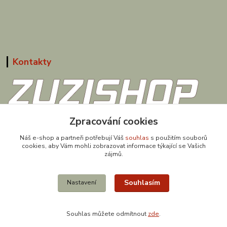
Kontakty
Zpracování cookies
608 867 477
(Po-Pá, 9-18 hod.)
Náš e-shop a partneři potřebují Váš
souhlas
s použitím souborů
cookies, aby Vám mohli zobrazovat informace týkající se Vašich
obchod@zuzishop.cz
zájmů.
Souhlasím
Nastavení
Souhlas můžete odmítnout
zde
.
Vytvořeno na
Eshop-rychle.cz