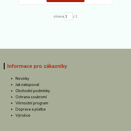
strana
z 1
Informace pro zákazníky
Novinky
Jak nakupovat
Obchodní podmínky
Ochrana soukromí
Věrnostní program
Doprava a platba
Výrobce