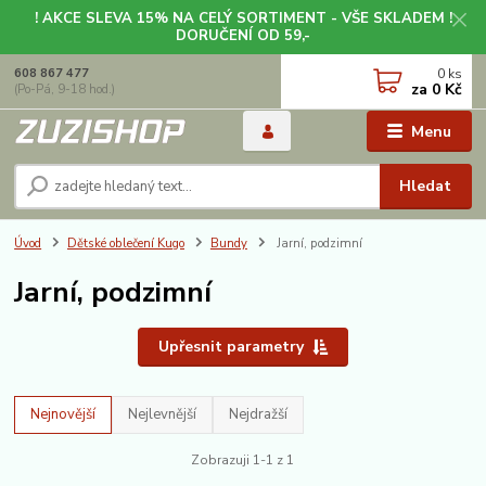
! AKCE SLEVA 15% NA CELÝ SORTIMENT - VŠE SKLADEM !
DORUČENÍ OD 59,-
0
ks
608 867 477
za
0 Kč
(Po-Pá, 9-18 hod.)
Menu
Hledat
Úvod
Dětské oblečení Kugo
Bundy
Jarní, podzimní
Jarní, podzimní
Upřesnit parametry
Nejnovější
Nejlevnější
Nejdražší
Zobrazuji 1-1 z 1