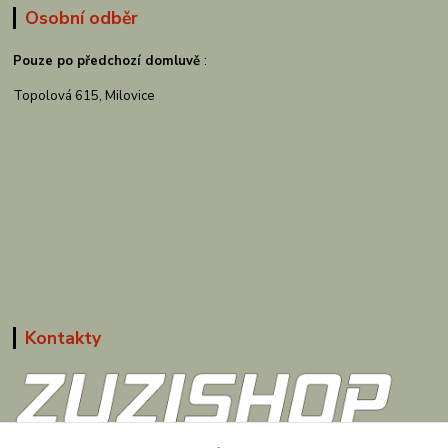
Osobní odběr
Pouze po předchozí domluvě
:
Topolová 615, Milovice
Kontakty