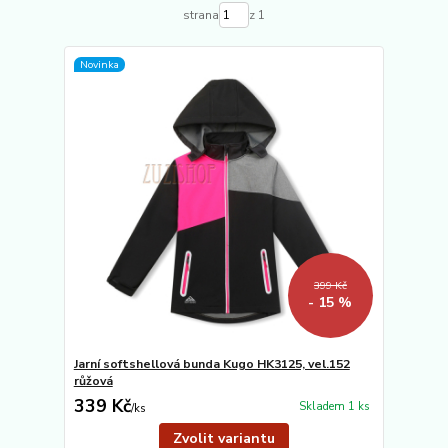
strana
z 1
Novinka
399 Kč
- 15 %
Jarní softshellová bunda Kugo HK3125, vel.152
růžová
339 Kč
Skladem 1 ks
/
ks
Zvolit variantu