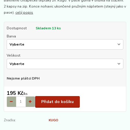
Bavlněné chlapecké tepláky zn. Kugo. V pase guma + šňůrka na stažení.
2 kapsy na zip. Konce nohavic ukončené pružným nápletem (stejný jako v
pase).
celý popis
Dostupnost
Skladem 13 ks
Barva
Velikost
Nejsme plátci DPH
195 Kč
/
ks
Přidat do košíku
Značka:
KUGO