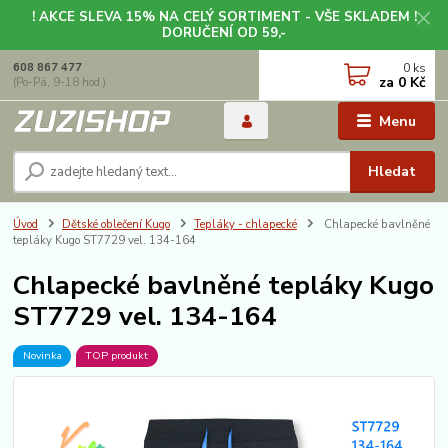
! AKCE SLEVA 15% NA CELÝ SORTIMENT - VŠE SKLADEM !
DORUČENÍ OD 59,-
0
ks
608 867 477
za
0 Kč
(Po-Pá, 9-18 hod.)
Menu
Hledat
Úvod
Dětské oblečení Kugo
Tepláky - chlapecké
Chlapecké bavlněné
tepláky Kugo ST7729 vel. 134-164
Chlapecké bavlněné tepláky Kugo
ST7729 vel. 134-164
Novinka
TOP produkt