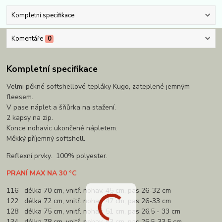
Kompletní specifikace
Komentáře
0
Kompletní specifikace
Velmi pěkné softshellové tepláky Kugo, zateplené jemným
fleesem.
V pase náplet a šňůrka na stažení.
2 kapsy na zip.
Konce nohavic ukončené nápletem.
Měkký příjemný softshell.
Reflexní prvky. 100% polyester.
PRANÍ MAX NA 30 °C
116 délka 70 cm, vnitř. nohav. 45 cm, pas 26-32 cm
122 délka 72 cm, vnitř. nohav. 47 cm, pas 26-33 cm
128 délka 75 cm, vnitř. nohav. 51 cm, pas 26,5 - 33 cm
134 délka 78 cm, vnitř. nohav. 53 cm, pas 26,5-33,5 cm