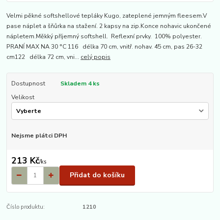
Velmi pěkné softshellové tepláky Kugo, zateplené jemným fleesem.V
pase náplet a šňůrka na stažení. 2 kapsy na zip.Konce nohavic ukončené
nápletem.Měkký příjemný softshell. Reflexní prvky. 100% polyester.
PRANÍ MAX NA 30 °C 116 délka 70 cm, vnitř. nohav. 45 cm, pas 26-32
cm122 délka 72 cm, vni...
celý popis
Dostupnost
Skladem 4 ks
Velikost
Nejsme plátci DPH
213 Kč
/
ks
Přidat do košíku
Číslo produktu:
1210