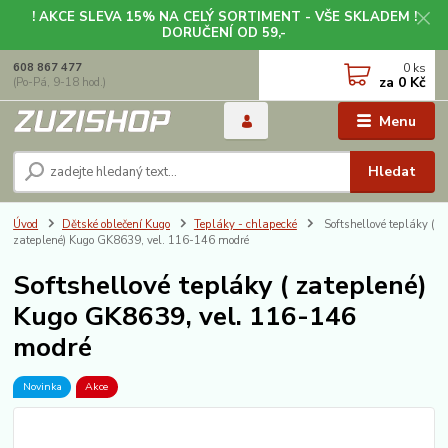
! AKCE SLEVA 15% NA CELÝ SORTIMENT - VŠE SKLADEM !
DORUČENÍ OD 59,-
0
ks
608 867 477
za
0 Kč
(Po-Pá, 9-18 hod.)
Menu
Hledat
Úvod
Dětské oblečení Kugo
Tepláky - chlapecké
Softshellové tepláky (
zateplené) Kugo GK8639, vel. 116-146 modré
Softshellové tepláky ( zateplené)
Kugo GK8639, vel. 116-146
modré
Novinka
Akce