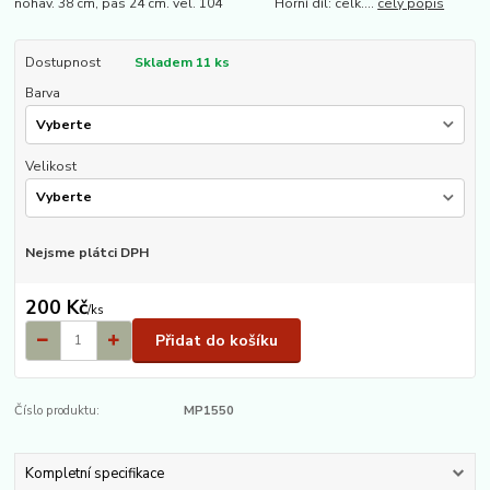
nohav. 38 cm, pas 24 cm. vel. 104 Horní díl: celk....
celý popis
Dostupnost
Skladem 11 ks
Barva
Velikost
Nejsme plátci DPH
200 Kč
/
ks
Přidat do košíku
Číslo produktu:
MP1550
Kompletní specifikace