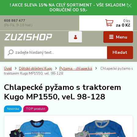
! AKCE SLEVA 15% NA CELÝ SORTIMENT - VŠE SKLADEM !
DORUČENÍ OD 59,-
0
ks
608 867 477
za
0 Kč
(Po-Pá, 9-18 hod.)
Menu
Hledat
Úvod
Dětské oblečení Kugo
Pyžama - chlapecká
Chlapecké pyžamo s
traktorem Kugo MP1550, vel. 98-128
Chlapecké pyžamo s traktorem
Kugo MP1550, vel. 98-128
Novinka
TOP produkt