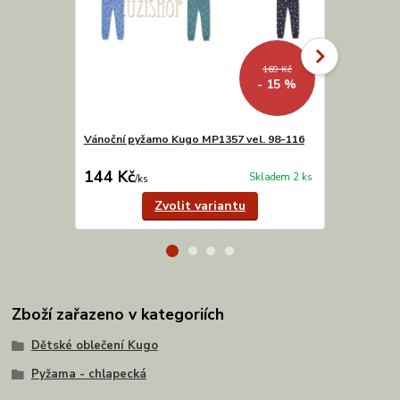
169 Kč
- 15 %
Vánoční pyžamo Kugo MP1357 vel. 98-116
Chlapecké p
vel. 98-128
144 Kč
200 Kč
Skladem 2 ks
/
ks
/
ks
Zvolit variantu
Zboží zařazeno v kategoriích
Dětské oblečení Kugo
Pyžama - chlapecká