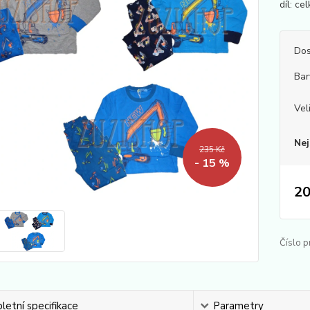
díl: ce
Dos
Bar
Vel
Nej
235 Kč
- 15 %
20
Číslo p
etní specifikace
Parametry