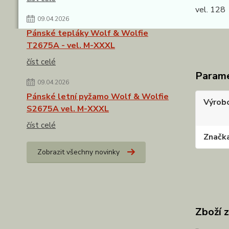
vel. 128
09.04.2026
kalhoty
Pánské tepláky Wolf & Wolfie
T2675A - vel. M-XXXL
číst celé
Param
09.04.2026
Pánské letní pyžamo Wolf & Wolfie
Výrob
S2675A vel. M-XXXL
číst celé
Značk
Zobrazit všechny novinky
Zboží 