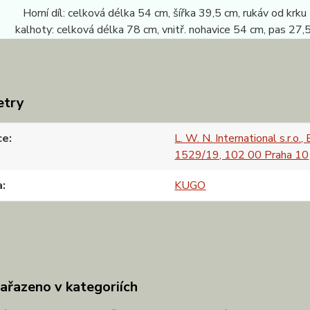
 Horní díl: celková délka 54 cm, šířka 39,5 cm, rukáv od krku
: celková délka 78 cm, vnitř. nohavice 54 cm, pas 27,5
etry
ce
L. W. N. International s.r.o.,
1529/19, 102 00 Praha 10
a
KUGO
zařazeno v kategoriích