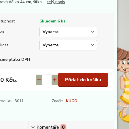
lková délka 44 cm, šířka ...
celý popis
tupnost
Skladem 6 ks
va
ikost
sme plátci DPH
0 Kč
Přidat do košíku
/
ks
roduktu:
3011
Značka:
KUGO
Komentáře
0