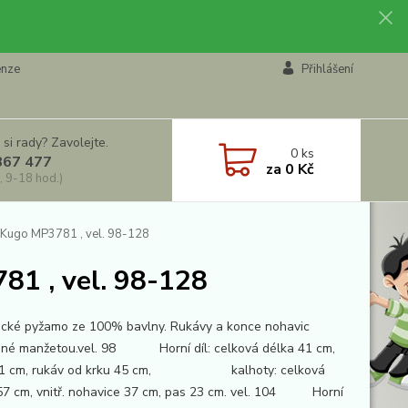
enze
Přihlášení
 si rady? Zavolejte.
0
ks
867 477
za
0 Kč
, 9-18 hod.)
 Kugo MP3781 , vel. 98-128
81 , vel. 98-128
cké pyžamo ze 100% bavlny. Rukávy a konce nohavic
né manžetou.vel. 98 Horní díl: celková délka 41 cm,
 31 cm, rukáv od krku 45 cm, kalhoty: celková
57 cm, vnitř. nohavice 37 cm, pas 23 cm. vel. 104 Horní