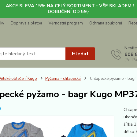
! AKCE SLEVA 15% NA CELÝ SORTIMENT - VŠE SKLADEM !
DORUČENÍ OD 59,-
nky
Doprava a platba
Věrnostní program
Ochrana soukromí
Rec
Nevíte
Hledat
608 
(Po-Pá
ětské oblečení Kugo
Pyžama - chlapecká
Chlapecké pyžamo - bagr
pecké pyžamo - bagr Kugo MP37
Chlape
ukonče
šířka
délka 