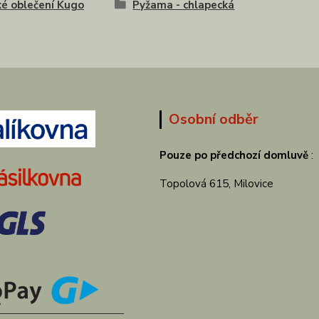
é oblečení Kugo
Pyžama - chlapecká
Osobní odběr
Pouze po předchozí domluvě
:
Topolová 615, Milovice