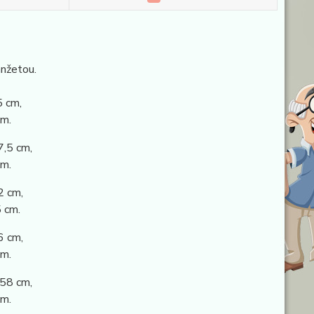
nžetou.
5 cm,
m.
7,5 cm,
m.
2 cm,
 cm.
6 cm,
m.
 58 cm,
cm.