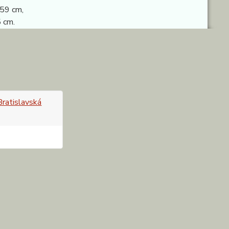
 59 cm,
 cm.
 Bratislavská