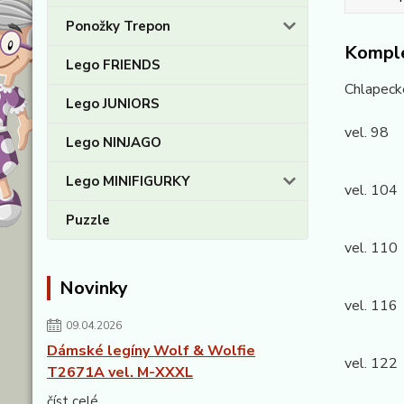
Ponožky Trepon
Komple
Lego FRIENDS
Chlapeck
Lego JUNIORS
vel. 98 
Lego NINJAGO
kalhoty
Lego MINIFIGURKY
vel. 104
kalhoty
Puzzle
vel. 110
kalhoty
Novinky
vel. 116
kalhoty
09.04.2026
Dámské legíny Wolf & Wolfie
vel. 122
T2671A vel. M-XXXL
kalhoty
číst celé