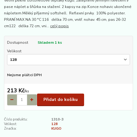
Velmi pěkné softshellové tepláky Kugo, zateplené jemným fleesem.V
pase náplet a šňůrka na stažení. 2 kapsy na zip.Konce nohavic ukončené
nápletem.Měkký příjemný softshell. Reflexní prvky. 100% polyester.
PRANÍ MAX NA 30 °C 116 délka 70 cm, vnitř. nohav. 45 cm, pas 26-32
cm122 délka 72 cm, vni...
celý popis
Dostupnost
Skladem 1 ks
Velikost
Nejsme plátci DPH
213 Kč
/
ks
Přidat do košíku
Číslo produktu:
1310-3
Velikost:
128
Značka:
KUGO