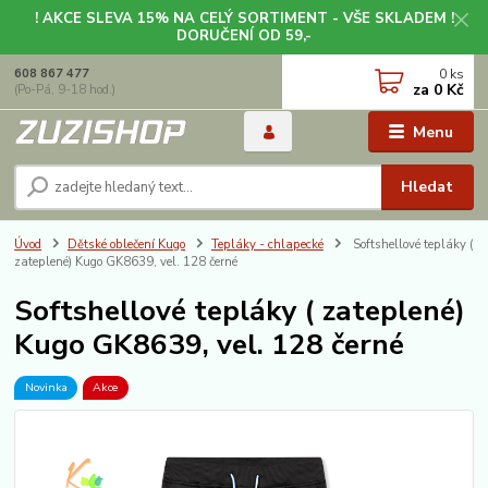
! AKCE SLEVA 15% NA CELÝ SORTIMENT - VŠE SKLADEM !
DORUČENÍ OD 59,-
0
ks
608 867 477
za
0 Kč
(Po-Pá, 9-18 hod.)
Menu
Hledat
Úvod
Dětské oblečení Kugo
Tepláky - chlapecké
Softshellové tepláky (
zateplené) Kugo GK8639, vel. 128 černé
Softshellové tepláky ( zateplené)
Kugo GK8639, vel. 128 černé
Novinka
Akce