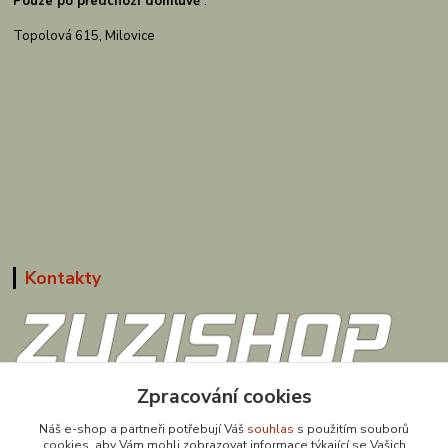
Pouze po předchozí domluvě
:
Topolová 615, Milovice
Kontakty
608 867 477
Zpracování cookies
(Po-Pá, 9-18 hod.)
Náš e-shop a partneři potřebují Váš
souhlas
s použitím souborů
cookies, aby Vám mohli zobrazovat informace týkající se Vašich