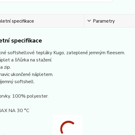
etní specifikace
Parametry
tní specifikace
kné softshellové tepláky Kugo, zateplené jemným fleesem.
plet a šňůrka na stažení.
a zip.
havic ukončené nápletem.
jemný softshell.
prvky. 100% polyester.
AX NA 30 °C