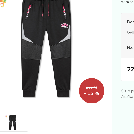
nohav.
Dos
Vel
Nej
22
260 Kč
Číslo p
- 15 %
Značka: