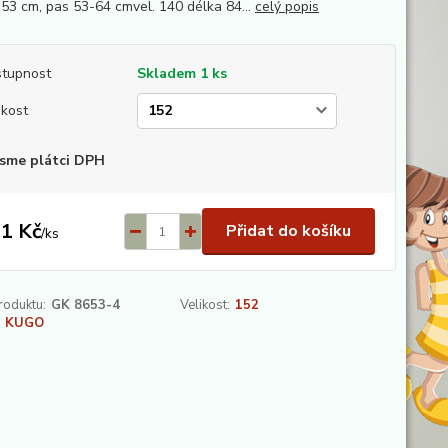
 53 cm, pas 53-64 cmvel. 140 délka 84...
celý popis
tupnost
Skladem 1 ks
ikost
sme plátci DPH
1 Kč
Přidat do košíku
/
ks
roduktu:
GK 8653-4
Velikost:
152
KUGO