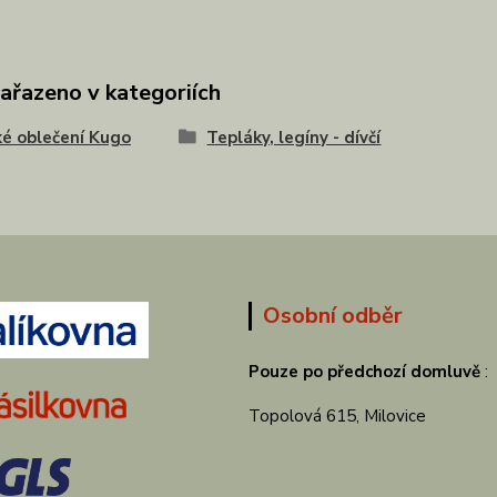
zařazeno v kategoriích
é oblečení Kugo
Tepláky, legíny - dívčí
Osobní odběr
Pouze po předchozí domluvě
:
Topolová 615, Milovice