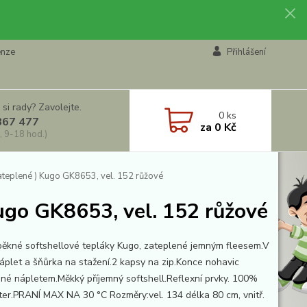
enze
Přihlášení
 si rady? Zavolejte.
0
ks
867 477
za
0 Kč
, 9-18 hod.)
zateplené ) Kugo GK8653, vel. 152 růžové
Kugo GK8653, vel. 152 růžové
pěkné softshellové tepláky Kugo, zateplené jemným fleesem.V
áplet a šňůrka na stažení.2 kapsy na zip.Konce nohavic
né nápletem.Měkký příjemný softshell.Reflexní prvky. 100%
ter.PRANÍ MAX NA 30 °C Rozměry:vel. 134 délka 80 cm, vnitř.