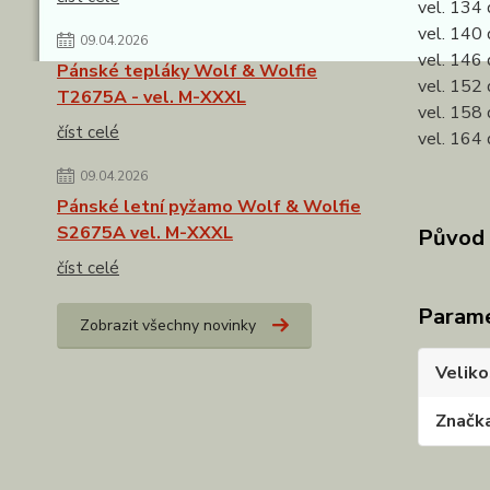
vel. 134 
vel. 140 
09.04.2026
vel. 146 
Pánské tepláky Wolf & Wolfie
vel. 152 
T2675A - vel. M-XXXL
vel. 158 
číst celé
vel. 164 
09.04.2026
Pánské letní pyžamo Wolf & Wolfie
S2675A vel. M-XXXL
Původ 
číst celé
Param
Zobrazit všechny novinky
Veliko
Značk