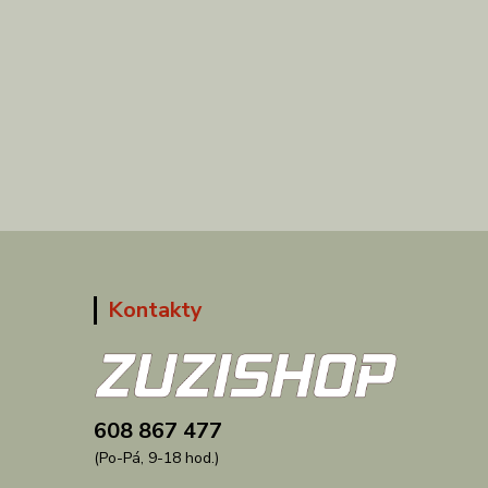
Kontakty
608 867 477
(Po-Pá, 9-18 hod.)