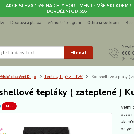
! AKCE SLEVA 15% NA CELÝ SORTIMENT - VŠE SKLADEM !
DORUČENÍ OD 59,-
nky
Doprava a platba
Věrnostní program
Ochrana soukromí
Rec
Nevíte
Hledat
608 
(Po-Pá
ětské oblečení Kugo
Tepláky, legíny - dívčí
Softshellové tepláky ( 
shellové tepláky ( zateplené ) 
Akce
Velmi 
pase n
ukonče
polyes