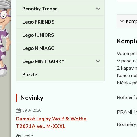
Ponožky Trepon
Kompl
Lego FRIENDS
Lego JUNIORS
Komple
Lego NINJAGO
Velmi pě
V pase ná
Lego MINIFIGURKY
2 kapsy n
Puzzle
Konce no
Měkký pří
Novinky
Reflexní 
09.04.2026
PRANÍ M
Dámské legíny Wolf & Wolfie
Rozměry:
T2671A vel. M-XXXL
číst celé