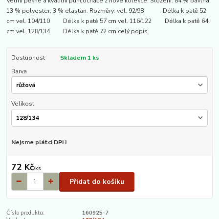
Velmi pěkné a kvalitní punčocháče z nové kolekce. Složení: 84 % bavlna,
13 % polyester, 3 % elastan. Rozměry: vel. 92/98 Délka k patě 52
cm vel. 104/110 Délka k patě 57 cm vel. 116/122 Délka k patě 64
cm vel. 128/134 Délka k patě 72 cm
celý popis
Dostupnost
Skladem 1 ks
Barva
Velikost
Nejsme plátci DPH
72 Kč
/
ks
Přidat do košíku
Číslo produktu:
160925-7