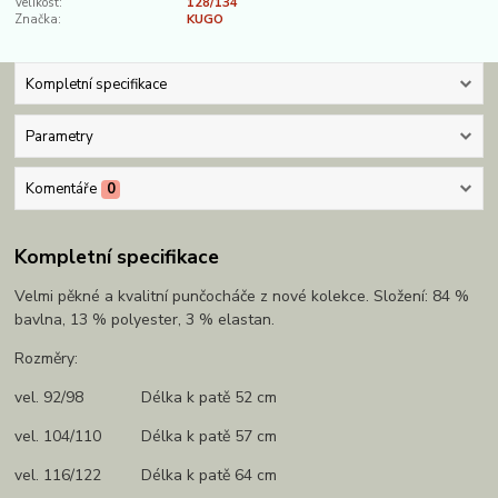
Velikost:
128/134
Značka:
KUGO
Kompletní specifikace
Parametry
Komentáře
0
Kompletní specifikace
Velmi pěkné a kvalitní punčocháče z nové kolekce. Složení: 84 %
bavlna, 13 % polyester, 3 % elastan.
Rozměry:
vel. 92/98 Délka k patě 52 cm
vel. 104/110 Délka k patě 57 cm
vel. 116/122 Délka k patě 64 cm