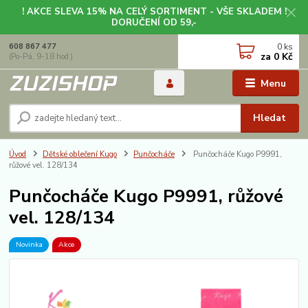
! AKCE SLEVA 15% NA CELÝ SORTIMENT - VŠE SKLADEM !
DORUČENÍ OD 59,-
0
ks
608 867 477
za
0 Kč
(Po-Pá, 9-18 hod.)
Menu
Hledat
Úvod
Dětské oblečení Kugo
Punčocháče
Punčocháče Kugo P9991,
růžové vel. 128/134
Punčocháče Kugo P9991, růžové
vel. 128/134
Novinka
Akce