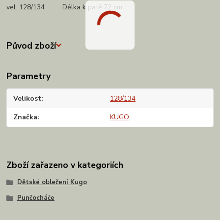
vel. 128/134 Délka k patě 72 cm
Původ zboží
Parametry
Velikost
128/134
Značka
KUGO
Zboží zařazeno v kategoriích
Dětské oblečení Kugo
Punčocháče