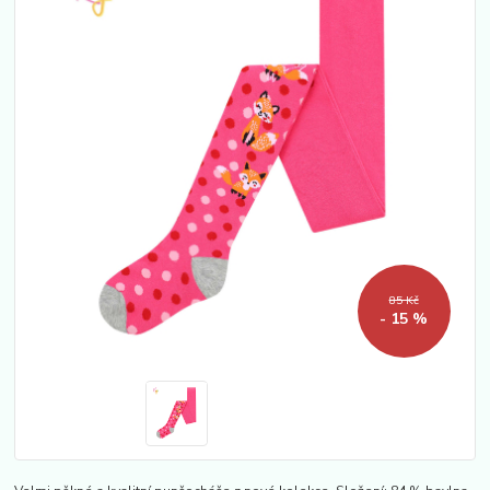
85 Kč
- 15 %