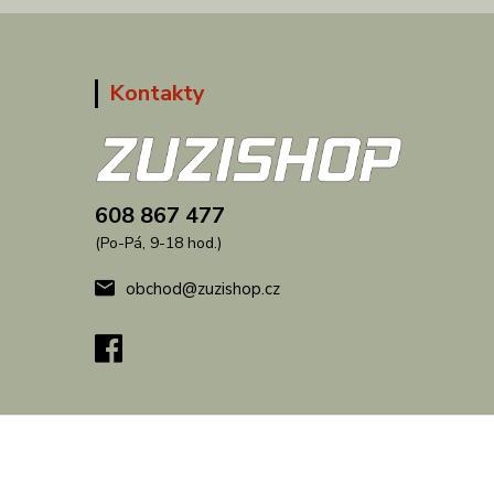
Kontakty
608 867 477
(Po-Pá, 9-18 hod.)
obchod@zuzishop.cz