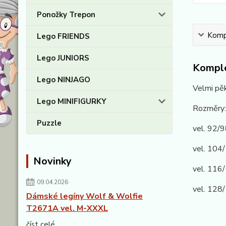
Ponožky Trepon
Kompl
Lego FRIENDS
Lego JUNIORS
Komple
Lego NINJAGO
Velmi pěk
Lego MINIFIGURKY
Rozměry:
Puzzle
vel. 92
vel. 10
Novinky
vel. 11
09.04.2026
vel. 12
Dámské legíny Wolf & Wolfie
T2671A vel. M-XXXL
číst celé