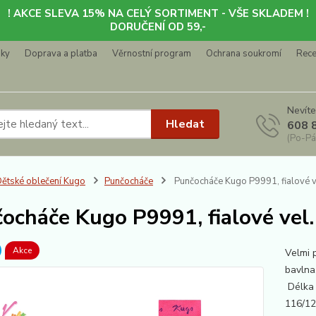
! AKCE SLEVA 15% NA CELÝ SORTIMENT - VŠE SKLADEM !
DORUČENÍ OD 59,-
nky
Doprava a platba
Věrnostní program
Ochrana soukromí
Rec
Nevíte
Hledat
608 
(Po-Pá
ětské oblečení Kugo
Punčocháče
Punčocháče Kugo P9991, fialové v
ocháče Kugo P9991, fialové vel
Akce
Velmi 
bavlna
Délka 
116/1