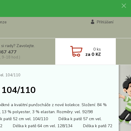
enze
Přihlášení
 si rady? Zavolejte.
0
ks
867 477
za
0 Kč
, 9-18 hod.)
el. 104/110
. 104/110
pěkné a kvalitní punčocháče z nové kolekce. Složení: 84 %
, 13 % polyester, 3 % elastan. Rozměry: vel. 92/98
k patě 52 cm vel. 104/110 Délka k patě 57 cm vel.
22 Délka k patě 64 cm vel. 128/134 Délka k patě 72