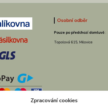
Osobní odběr
Pouze po předchozí domluvě
:
Topolová 615, Milovice
Zpracování cookies