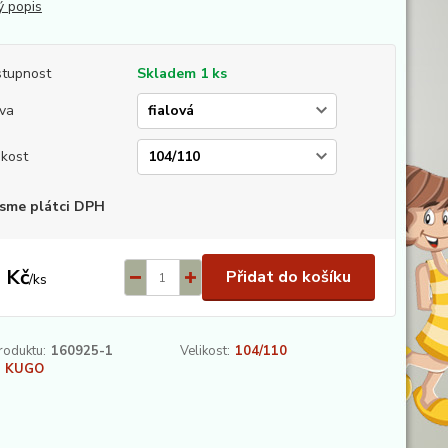
ý popis
tupnost
Skladem 1 ks
va
ikost
sme plátci DPH
 Kč
Přidat do košíku
/
ks
roduktu:
160925-1
Velikost:
104/110
KUGO