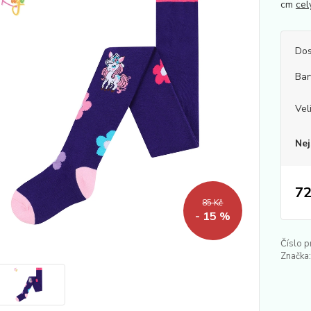
cm
cel
Dos
Bar
Vel
Nej
72
85 Kč
- 15 %
Číslo p
Značka: