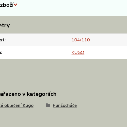
zboží
etry
st
104/110
a
KUGO
zařazeno v kategoriích
é oblečení Kugo
Punčocháče