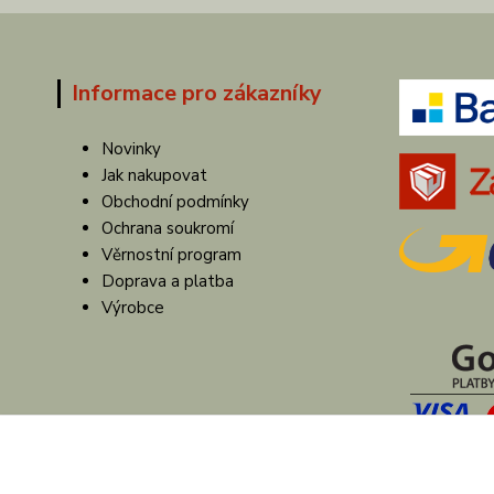
Informace pro zákazníky
Novinky
Jak nakupovat
Obchodní podmínky
Ochrana soukromí
Věrnostní program
Doprava a platba
Výrobce