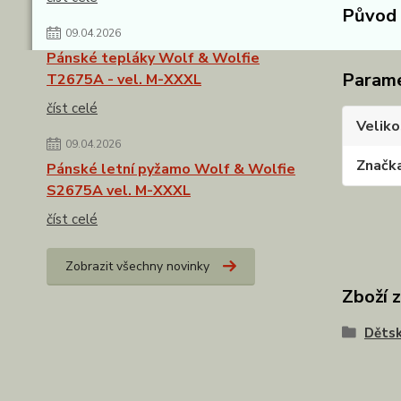
Původ 
09.04.2026
Pánské tepláky Wolf & Wolfie
Param
T2675A - vel. M-XXXL
číst celé
Veliko
09.04.2026
Značk
Pánské letní pyžamo Wolf & Wolfie
S2675A vel. M-XXXL
číst celé
Zobrazit všechny novinky
Zboží 
Dětsk