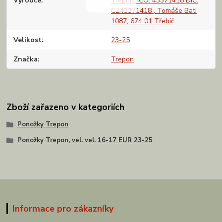
Výrobce
Trepon, IČO: 43371418 DIČ:
CZ43371418 , Tomáše Bati
1087, 674 01 Třebíč
Velikost
23-25
Značka
Trepon
Zboží zařazeno v kategoriích
Ponožky Trepon
Ponožky Trepon, vel. vel. 16-17 EUR 23-25
Informace pro zákazníky