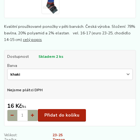
Kvalitní proužkované ponožky v pěti barvách. Česká výroba. Složení: 78%
bavlna, 20% polyamid a 2% elastan. vel. 16-17 (euro 23-25, chodidlo
14-15 cm)
celý popis
Dostupnost
Skladem 2 ks
Barva
Nejsme plátci DPH
16 Kč
/
ks
Přidat do košíku
Velikost:
23-25
Značka:
Trepon