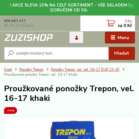
! AKCE SLEVA 15% NA CELÝ SORTIMENT - VŠE SKLADEM !
DORUČENÍ OD 59,-
0
ks
608 867 477
za
0 Kč
(Po-Pá, 9-18 hod.)
Menu
Hledat
Úvod
Ponožky Trepon
Ponožky Trepon, vel. vel. 16-17 EUR 23-25
Proužkované ponožky Trepon, vel. 16-17 khaki
Proužkované ponožky Trepon, vel.
16-17 khaki
Akce