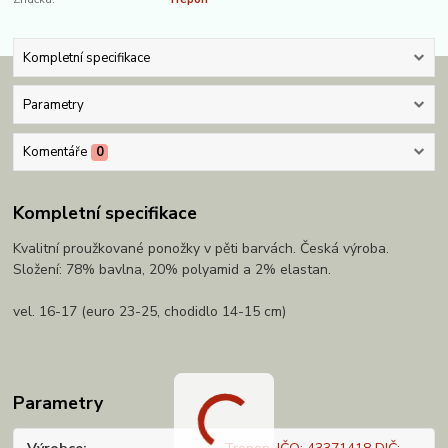
Kompletní specifikace
Parametry
Komentáře
0
Kompletní specifikace
Kvalitní proužkované ponožky v pěti barvách. Česká výroba.
Složení: 78% bavlna, 20% polyamid a 2% elastan.
vel. 16-17 (euro 23-25, chodidlo 14-15 cm)
Parametry