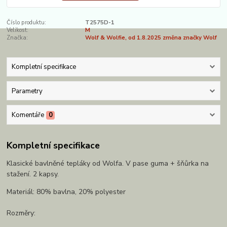
Číslo produktu:
T2575D-1
Velikost:
M
Značka:
Wolf & Wolfie, od 1.8.2025 změna značky Wolf
Kompletní specifikace
Parametry
Komentáře
0
Kompletní specifikace
Klasické bavlněné tepláky od Wolfa. V pase guma + šňůrka na
stažení. 2 kapsy.
Materiál: 80% bavlna, 20% polyester
Rozměry: