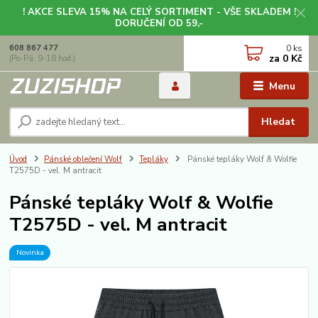
! AKCE SLEVA 15% NA CELÝ SORTIMENT - VŠE SKLADEM !
DORUČENÍ OD 59,-
0
ks
608 867 477
za
0 Kč
(Po-Pá, 9-18 hod.)
Menu
Hledat
Úvod
Pánské oblečení Wolf
Tepláky
Pánské tepláky Wolf & Wolfie
T2575D - vel. M antracit
Pánské tepláky Wolf & Wolfie
T2575D - vel. M antracit
Novinka