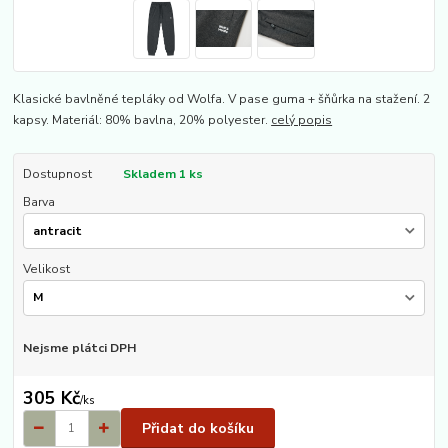
Klasické bavlněné tepláky od Wolfa. V pase guma + šňůrka na stažení. 2
kapsy. Materiál: 80% bavlna, 20% polyester.
celý popis
Dostupnost
Skladem 1 ks
Barva
Velikost
Nejsme plátci DPH
305 Kč
/
ks
Přidat do košíku