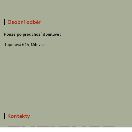
Osobní odběr
Pouze po předchozí domluvě
:
Topolová 615, Milovice
Kontakty