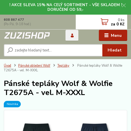
! AKCE SLEVA 15% NA CELÝ SORTIMENT - VŠE SKLADEM !
DORUČENÍ OD 59,-
0
ks
608 867 477
za
0 Kč
(Po-Pá, 9-18 hod.)
Menu
Hledat
Úvod
Pánské oblečení Wolf
Tepláky
Pánské tepláky Wolf & Wolfie
T2675A - vel. M-XXXL
Pánské tepláky Wolf & Wolfie
T2675A - vel. M-XXXL
Novinka