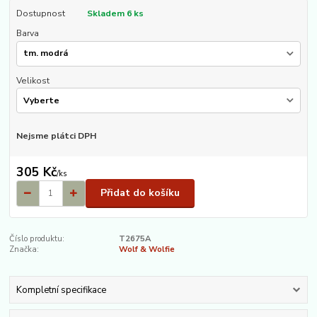
Dostupnost
Skladem 6 ks
Barva
Velikost
Nejsme plátci DPH
305 Kč
/
ks
Přidat do košíku
Číslo produktu:
T2675A
Značka:
Wolf & Wolfie
Kompletní specifikace