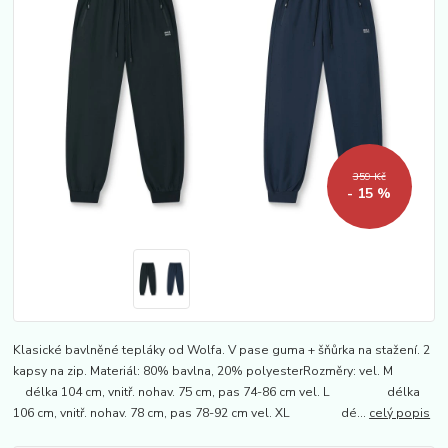
359 Kč
- 15 %
Klasické bavlněné tepláky od Wolfa. V pase guma + šňůrka na stažení. 2
kapsy na zip. Materiál: 80% bavlna, 20% polyesterRozměry: vel. M
délka 104 cm, vnitř. nohav. 75 cm, pas 74-86 cm vel. L délka
106 cm, vnitř. nohav. 78 cm, pas 78-92 cm vel. XL dé...
celý popis