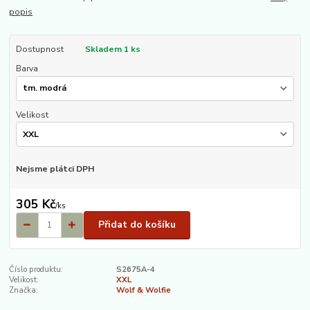
popis
Dostupnost
Skladem 1 ks
Barva
Velikost
Nejsme plátci DPH
305 Kč
/
ks
Přidat do košíku
Číslo produktu:
S2675A-4
Velikost:
XXL
Značka:
Wolf & Wolfie