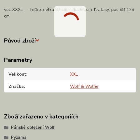
vel. XXXL Tričko: délka 82 cm, šířka 64 cm. Kraťasy: pas 88-128
cm
Původ zboží
Parametry
Velikost
XXL
Značka
Wolf & Wolfie
Zboží zařazeno v kategoriích
Pánské oblečení Wolf
Pyžama