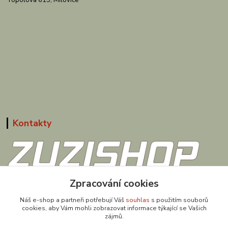
Topolová 615, Milovice
Kontakty
608 867 477
Zpracování cookies
(Po-Pá, 9-18 hod.)
Náš e-shop a partneři potřebují Váš
souhlas
s použitím souborů
cookies, aby Vám mohli zobrazovat informace týkající se Vašich
obchod@zuzishop.cz
zájmů.