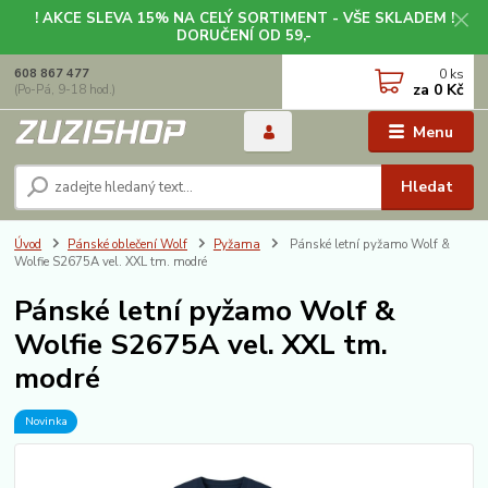
! AKCE SLEVA 15% NA CELÝ SORTIMENT - VŠE SKLADEM !
DORUČENÍ OD 59,-
0
ks
608 867 477
za
0 Kč
(Po-Pá, 9-18 hod.)
Menu
Hledat
Úvod
Pánské oblečení Wolf
Pyžama
Pánské letní pyžamo Wolf &
Wolfie S2675A vel. XXL tm. modré
Pánské letní pyžamo Wolf &
Wolfie S2675A vel. XXL tm.
modré
Novinka