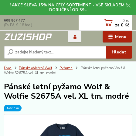
! AKCE SLEVA 15% NA CELÝ SORTIMENT - VŠE SKLADEM !
DORUČENÍ OD 59,-
0
ks
608 867 477
za
0 Kč
(Po-Pá, 9-18 hod.)
Menu
Hledat
Úvod
Pánské oblečení Wolf
Pyžama
Pánské letní pyžamo Wolf &
Wolfie S2675A vel. XL tm. modré
Pánské letní pyžamo Wolf &
Wolfie S2675A vel. XL tm. modré
Novinka