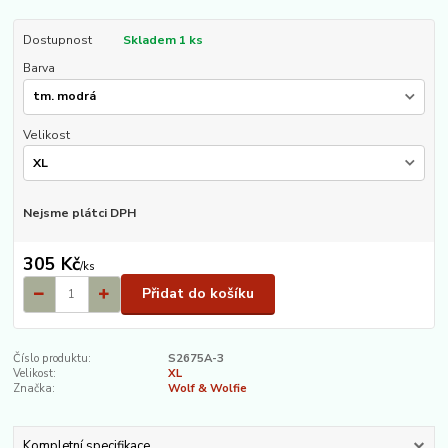
Dostupnost
Skladem 1 ks
Barva
Velikost
Nejsme plátci DPH
305 Kč
/
ks
Přidat do košíku
Číslo produktu:
S2675A-3
Velikost:
XL
Značka:
Wolf & Wolfie
Kompletní specifikace