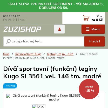
! AKCE SLEVA 15% NA CELÝ SORTIMENT - VŠE SKLADEM !
DORUČENÍ OD 59,-
0
ks
608 867 477
za
0 Kč
(Po-Pá, 9-18 hod.)
Menu
Hledat
Úvod
Dětské oblečení Kugo
Tepláky, legíny - dívčí
Dívčí sportovní
(funkční) legíny Kugo SL3561 vel. 146 tm. modré
Dívčí sportovní (funkční) legíny
Kugo SL3561 vel. 146 tm. modré
Novinka
199 Kč
- 15 %