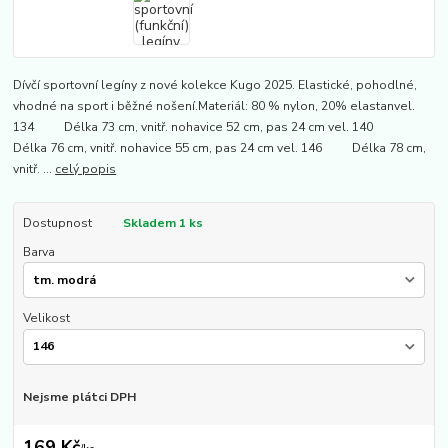
Dívčí sportovní legíny z nové kolekce Kugo 2025. Elastické, pohodlné,
vhodné na sport i běžné nošení.Materiál: 80 % nylon, 20% elastanvel.
134 Délka 73 cm, vnitř. nohavice 52 cm, pas 24 cm vel. 140
Délka 76 cm, vnitř. nohavice 55 cm, pas 24 cm vel. 146 Délka 78 cm,
vnitř. ...
celý popis
Dostupnost
Skladem 1 ks
Barva
Velikost
Nejsme plátci DPH
169 Kč