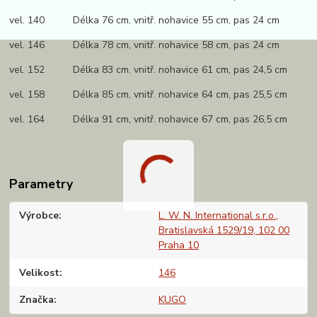
vel. 140 Délka 76 cm, vnitř. nohavice 55 cm, pas 24 cm
vel. 146 Délka 78 cm, vnitř. nohavice 58 cm, pas 24 cm
vel. 152 Délka 83 cm. vnitř. nohavice 61 cm, pas 24,5 cm
vel. 158 Délka 85 cm, vnitř. nohavice 64 cm, pas 25,5 cm
vel. 164 Délka 91 cm, vnitř. nohavice 67 cm, pas 26,5 cm
Parametry
Výrobce
L. W. N. International s.r.o.,
Bratislavská 1529/19, 102 00
Praha 10
Velikost
146
Značka
KUGO