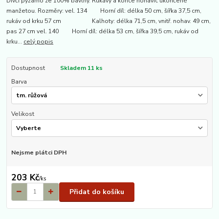
Dívčí pyžamo ze 100% bavlny. Rukávy a konce nohavic ukončené
manžetou. Rozměry: vel. 134 Horní díl: délka 50 cm, šířka 37,5 cm,
rukáv od krku 57 cm Kalhoty: délka 71,5 cm, vnitř. nohav. 49 cm,
pas 27 cm vel. 140 Horní díl: délka 53 cm, šířka 39,5 cm, rukáv od
krku...
celý popis
Dostupnost
Skladem 11 ks
Barva
Velikost
Nejsme plátci DPH
203 Kč
/
ks
Přidat do košíku