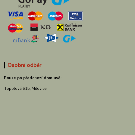
Osobní odběr
Pouze po předchozí domluvě
:
Topolová 615, Milovice