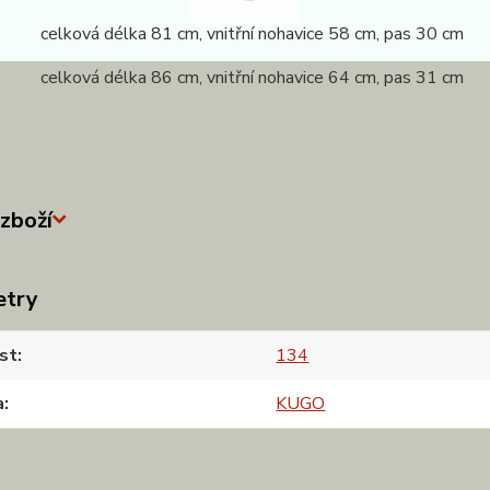
 celková délka 81 cm, vnitřní nohavice 58 cm, pas 30 cm
 celková délka 86 cm, vnitřní nohavice 64 cm, pas 31 cm
zboží
etry
st
134
a
KUGO