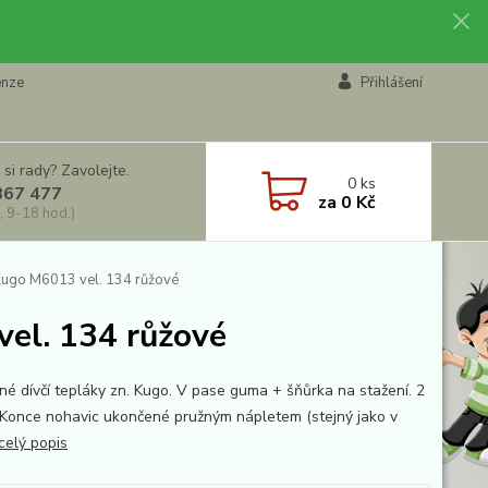
enze
Přihlášení
 si rady? Zavolejte.
0
ks
867 477
za
0 Kč
, 9-18 hod.)
 Kugo M6013 vel. 134 růžové
vel. 134 růžové
né dívčí tepláky zn. Kugo. V pase guma + šňůrka na stažení. 2
 Konce nohavic ukončené pružným nápletem (stejný jako v
celý popis