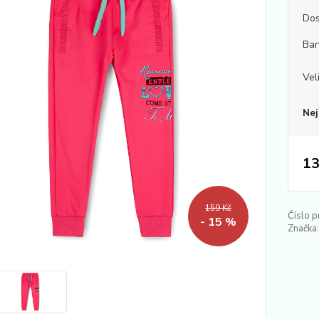
Dos
Bar
Vel
Nej
13
159 Kč
Číslo p
- 15 %
Značka: