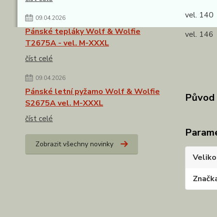
vel. 140
09.04.2026
Pánské tepláky Wolf & Wolfie
vel. 146
T2675A - vel. M-XXXL
číst celé
09.04.2026
Pánské letní pyžamo Wolf & Wolfie
Původ 
S2675A vel. M-XXXL
číst celé
Param
Zobrazit všechny novinky
Veliko
Značk