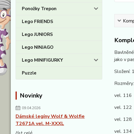
Ponožky Trepon
Kompl
Lego FRIENDS
Lego JUNIORS
Komple
Lego NINJAGO
Bavlněné 
jako v pa
Lego MINIFIGURKY
Složení:
Puzzle
Rozměry:
Novinky
vel. 116
vel. 122
09.04.2026
Dámské legíny Wolf & Wolfie
vel. 128
T2671A vel. M-XXXL
vel. 134
číst celé