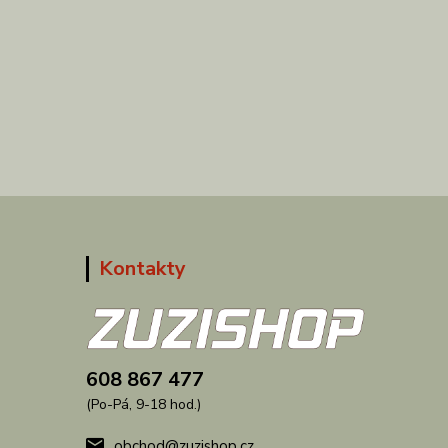
Kontakty
608 867 477
(Po-Pá, 9-18 hod.)
obchod@zuzishop.cz