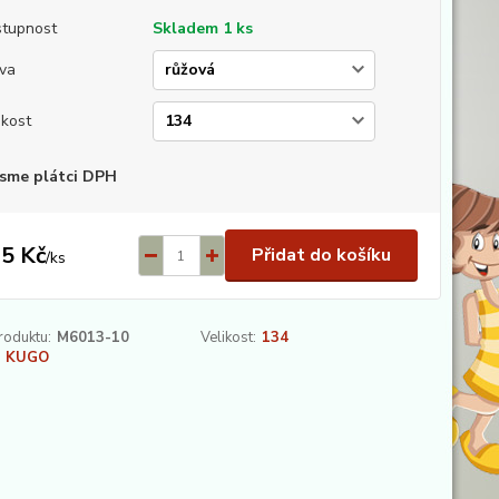
tupnost
Skladem 1 ks
va
ikost
sme plátci DPH
5 Kč
Přidat do košíku
/
ks
roduktu:
M6013-10
Velikost:
134
KUGO