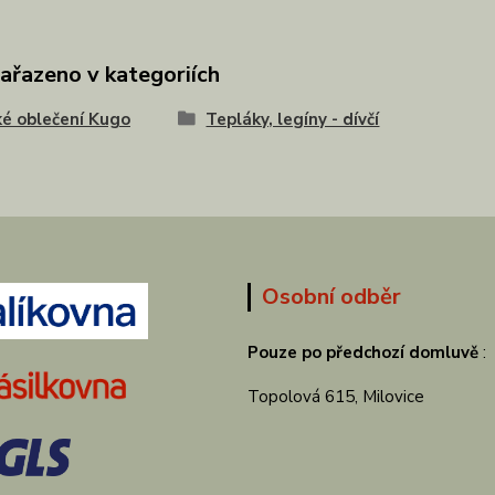
zařazeno v kategoriích
é oblečení Kugo
Tepláky, legíny - dívčí
Osobní odběr
Pouze po předchozí domluvě
:
Topolová 615, Milovice