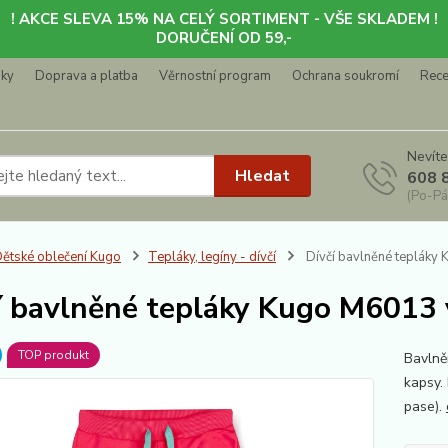
! AKCE SLEVA 15% NA CELÝ SORTIMENT - VŠE SKLADEM !
DORUČENÍ OD 59,-
nky
Doprava a platba
Věrnostní program
Ochrana soukromí
Rec
Nevíte
Hledat
608 
(Po-Pá
ětské oblečení Kugo
Tepláky, legíny - dívčí
Dívčí bavlněné tepláky
í bavlněné tepláky Kugo M6013 
TOP produkt
Bavlně
kapsy.
pase).