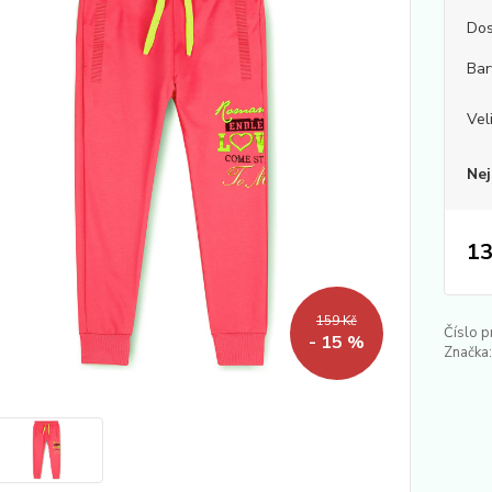
Dos
Bar
Vel
Nej
13
159 Kč
Číslo p
- 15 %
Značka: