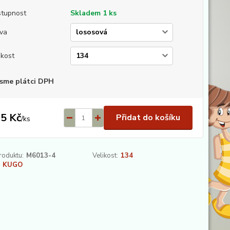
tupnost
Skladem 1 ks
va
ikost
sme plátci DPH
5 Kč
Přidat do košíku
/
ks
roduktu:
M6013-4
Velikost:
134
KUGO