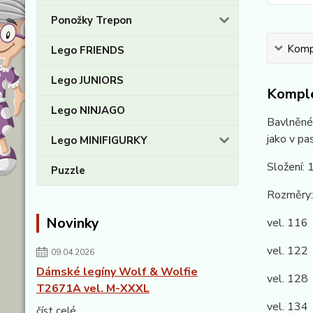
Ponožky Trepon
Kompl
Lego FRIENDS
Lego JUNIORS
Komple
Lego NINJAGO
Bavlněné 
jako v pa
Lego MINIFIGURKY
Složení:
Puzzle
Rozměry:
Novinky
vel. 116
vel. 122
09.04.2026
Dámské legíny Wolf & Wolfie
vel. 128
T2671A vel. M-XXXL
vel. 134
číst celé