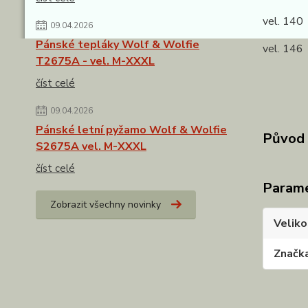
vel. 140
09.04.2026
Pánské tepláky Wolf & Wolfie
vel. 146
T2675A - vel. M-XXXL
číst celé
09.04.2026
Pánské letní pyžamo Wolf & Wolfie
Původ 
S2675A vel. M-XXXL
číst celé
Param
Zobrazit všechny novinky
Veliko
Značk