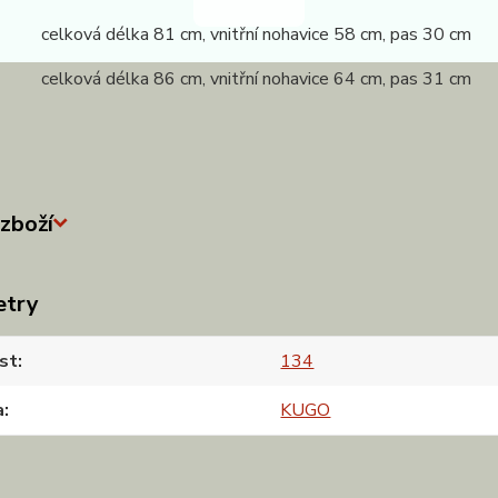
 celková délka 81 cm, vnitřní nohavice 58 cm, pas 30 cm
 celková délka 86 cm, vnitřní nohavice 64 cm, pas 31 cm
zboží
etry
st
134
a
KUGO