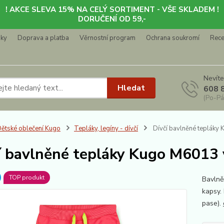
! AKCE SLEVA 15% NA CELÝ SORTIMENT - VŠE SKLADEM !
DORUČENÍ OD 59,-
nky
Doprava a platba
Věrnostní program
Ochrana soukromí
Rec
Nevíte
Hledat
608 
(Po-Pá
ětské oblečení Kugo
Tepláky, legíny - dívčí
Dívčí bavlněné tepláky
í bavlněné tepláky Kugo M6013 
TOP produkt
Bavlně
kapsy.
pase).