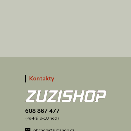
Kontakty
608 867 477
(Po-Pá, 9-18 hod.)
obchod@zuzishop.cz