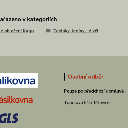
zařazeno v kategoriích
é oblečení Kugo
Tepláky, legíny - dívčí
Osobní odběr
Pouze po předchozí domluvě
:
Topolová 615, Milovice