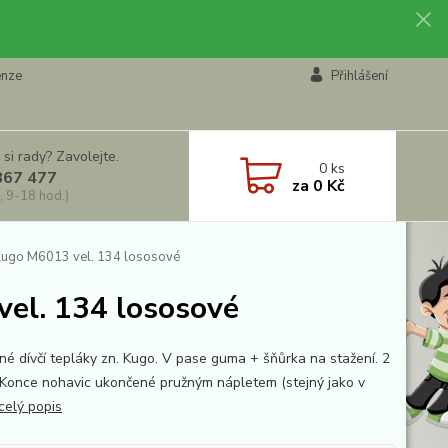
enze
Přihlášení
 si rady? Zavolejte.
0
ks
867 477
za
0 Kč
, 9-18 hod.)
 Kugo M6013 vel. 134 lososové
vel. 134 lososové
né dívčí tepláky zn. Kugo. V pase guma + šňůrka na stažení. 2
 Konce nohavic ukončené pružným nápletem (stejný jako v
celý popis