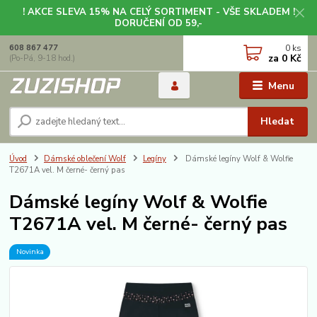
! AKCE SLEVA 15% NA CELÝ SORTIMENT - VŠE SKLADEM !
DORUČENÍ OD 59,-
0
ks
608 867 477
za
0 Kč
(Po-Pá, 9-18 hod.)
Menu
Hledat
Úvod
Dámské oblečení Wolf
Legíny
Dámské legíny Wolf & Wolfie
T2671A vel. M černé- černý pas
Dámské legíny Wolf & Wolfie
T2671A vel. M černé- černý pas
Novinka