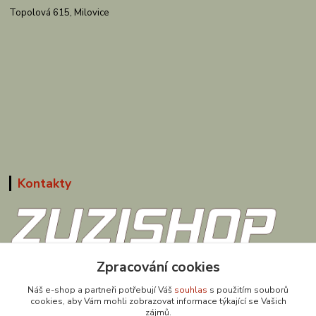
Topolová 615, Milovice
Kontakty
608 867 477
Zpracování cookies
(Po-Pá, 9-18 hod.)
Náš e-shop a partneři potřebují Váš
souhlas
s použitím souborů
cookies, aby Vám mohli zobrazovat informace týkající se Vašich
obchod@zuzishop.cz
zájmů.