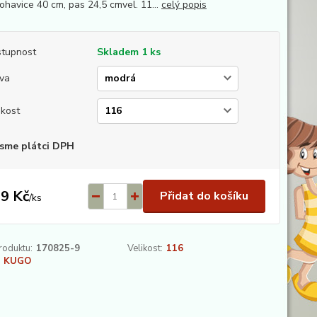
nohavice 40 cm, pas 24,5 cmvel. 11...
celý popis
tupnost
Skladem 1 ks
va
ikost
sme plátci DPH
9 Kč
Přidat do košíku
/
ks
roduktu:
170825-9
Velikost:
116
KUGO