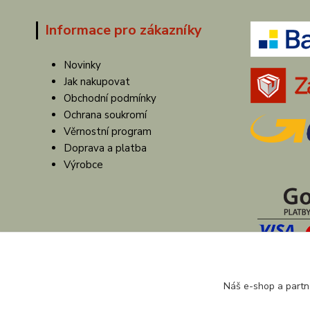
Informace pro zákazníky
Novinky
Jak nakupovat
Obchodní podmínky
Ochrana soukromí
Věrnostní program
Doprava a platba
Výrobce
Náš e-shop a partn