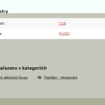
etry
st
116
a
KUGO
zařazeno v kategoriích
é oblečení Kugo
Tepláky - chlapecké