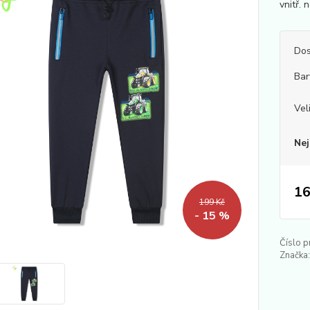
vnitř. 
Dos
Bar
Vel
Nej
16
199 Kč
- 15 %
Číslo p
Značka: