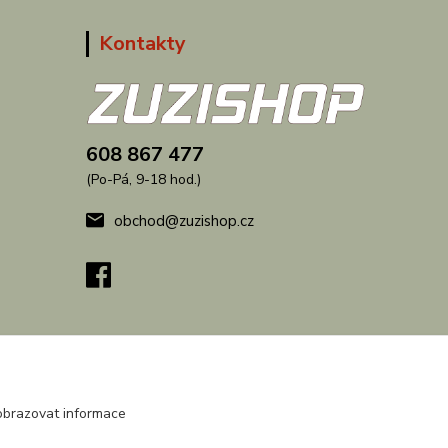
Kontakty
608 867 477
(Po-Pá, 9-18 hod.)
obchod@zuzishop.cz
obrazovat informace