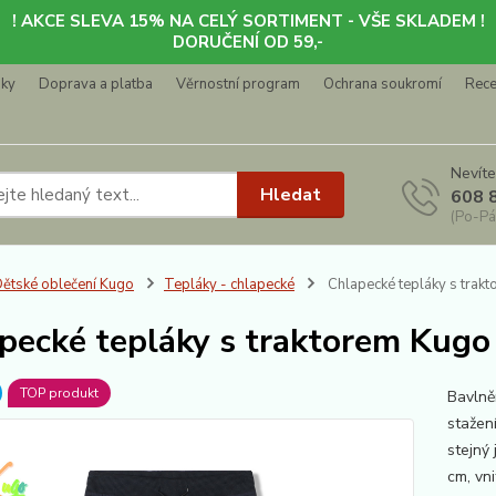
! AKCE SLEVA 15% NA CELÝ SORTIMENT - VŠE SKLADEM !
DORUČENÍ OD 59,-
nky
Doprava a platba
Věrnostní program
Ochrana soukromí
Rec
Nevíte
Hledat
608 
(Po-Pá
ětské oblečení Kugo
Tepláky - chlapecké
Chlapecké tepláky s trak
pecké tepláky s traktorem Kugo
TOP produkt
Bavlně
stažen
stejný
cm, vn