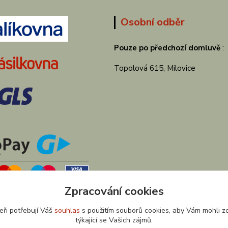
Osobní odběr
Pouze po předchozí domluvě
:
Topolová 615, Milovice
Zpracování cookies
eři potřebují Váš
souhlas
s použitím souborů cookies, aby Vám mohli z
týkající se Vašich zájmů.