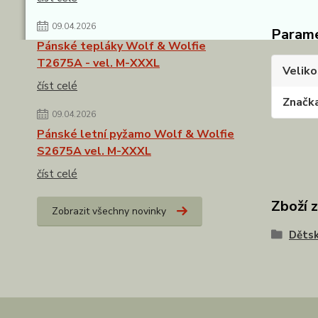
09.04.2026
Param
Pánské tepláky Wolf & Wolfie
T2675A - vel. M-XXXL
Veliko
číst celé
Značk
09.04.2026
Pánské letní pyžamo Wolf & Wolfie
S2675A vel. M-XXXL
číst celé
Zboží 
Zobrazit všechny novinky
Dětsk