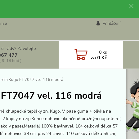
enze
Přihlášení
 si rady? Zavolejte.
0
ks
867 477
za
0 Kč
, 9-18 hod.)
torem Kugo FT7047 vel. 116 modrá
 FT7047 vel. 116 modrá
né chlapecké tepláky zn. Kugo. V pase guma + olivka na
í. 2 kapsy na zip.Konce nohavic ukončené pružným nápletem (
 jako v pase).Materiál 100% bavlnavel. 104 celková délka 57
itř. nohavice 39 cm, pas 24 cmvel. 110 celková délka 59 cm,