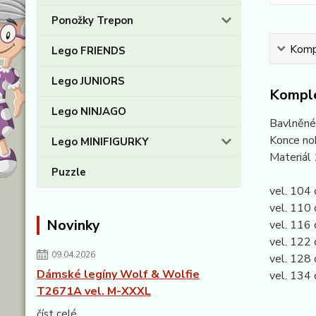
Ponožky Trepon
Kompl
Lego FRIENDS
Lego JUNIORS
Komple
Lego NINJAGO
Bavlněné 
Konce noh
Lego MINIFIGURKY
Materiál
Puzzle
vel. 104 
vel. 110 
Novinky
vel. 116 
vel. 122 
09.04.2026
vel. 128 
Dámské legíny Wolf & Wolfie
vel. 134 
T2671A vel. M-XXXL
číst celé