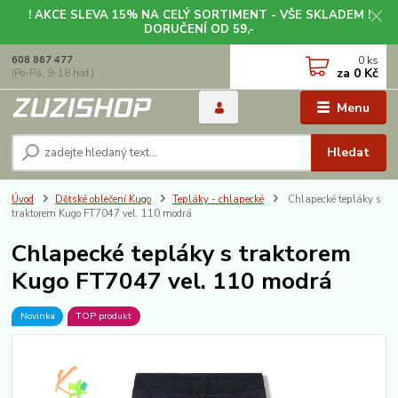
! AKCE SLEVA 15% NA CELÝ SORTIMENT - VŠE SKLADEM !
DORUČENÍ OD 59,-
0
ks
608 867 477
za
0 Kč
(Po-Pá, 9-18 hod.)
Menu
Hledat
Úvod
Dětské oblečení Kugo
Tepláky - chlapecké
Chlapecké tepláky s
traktorem Kugo FT7047 vel. 110 modrá
Chlapecké tepláky s traktorem
Kugo FT7047 vel. 110 modrá
Novinka
TOP produkt