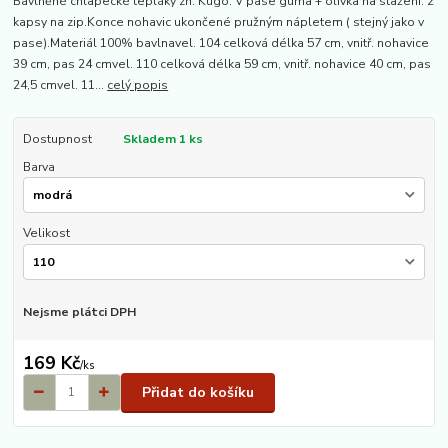
Bavlněné chlapecké tepláky zn. Kugo. V pase guma + olivka na stažení. 2
kapsy na zip.Konce nohavic ukončené pružným nápletem ( stejný jako v
pase).Materiál 100% bavlnavel. 104 celková délka 57 cm, vnitř. nohavice
39 cm, pas 24 cmvel. 110 celková délka 59 cm, vnitř. nohavice 40 cm, pas
24,5 cmvel. 11...
celý popis
Dostupnost
Skladem 1 ks
Barva
Velikost
Nejsme plátci DPH
169 Kč
/
ks
Přidat do košíku