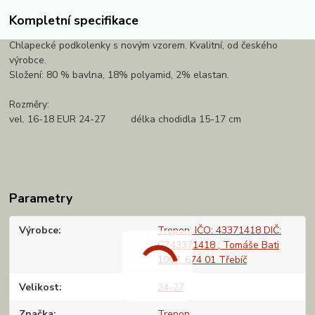
Kompletní specifikace
Chlapecké podkolenky s novým vzorem. Kvalitní, od českého
výrobce.
Složení: 80 % bavlna, 18% polyamid, 2% elastan.
Rozměry:
vel. 16-18 EUR 24-27 délka chodidla 15-17 cm
Parametry
Výrobce
Trepon, IČO: 43371418 DIČ:
CZ43371418 , Tomáše Bati
1087, 674 01 Třebíč
Velikost
24-27
Značka
Trepon