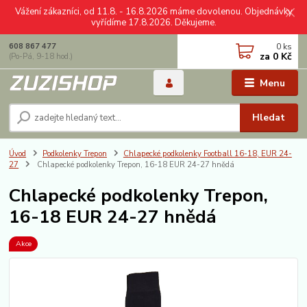
Vážení zákazníci, od 11.8. - 16.8.2026 máme dovolenou. Objednávky
vyřídíme 17.8.2026. Děkujeme.
0
ks
608 867 477
za
0 Kč
(Po-Pá, 9-18 hod.)
Menu
Hledat
Úvod
Podkolenky Trepon
Chlapecké podkolenky Football 16-18, EUR 24-
27
Chlapecké podkolenky Trepon, 16-18 EUR 24-27 hnědá
Chlapecké podkolenky Trepon,
16-18 EUR 24-27 hnědá
Akce