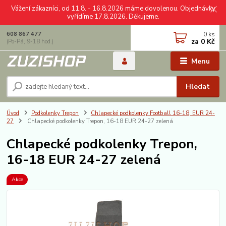
Vážení zákazníci, od 11.8. - 16.8.2026 máme dovolenou. Objednávky
vyřídíme 17.8.2026. Děkujeme.
0
ks
608 867 477
za
0 Kč
(Po-Pá, 9-18 hod.)
Menu
Hledat
Úvod
Podkolenky Trepon
Chlapecké podkolenky Football 16-18, EUR 24-
27
Chlapecké podkolenky Trepon, 16-18 EUR 24-27 zelená
Chlapecké podkolenky Trepon,
16-18 EUR 24-27 zelená
Akce