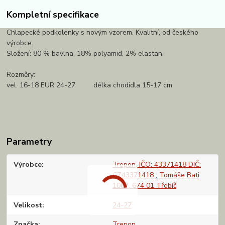
Kompletní specifikace
Chlapecké podkolenky s novým vzorem. Kvalitní, od českého
výrobce.
Složení: 80 % bavlna, 18% polyamid, 2% elastan.
Rozměry:
vel. 16-18 EUR 24-27 délka chodidla 15-17 cm
Parametry
Výrobce
Trepon, IČO: 43371418 DIČ:
CZ43371418 , Tomáše Bati
1087, 674 01 Třebíč
Velikost
24-27
Značka
Trepon