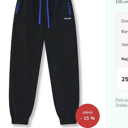
105 cm,
Dos
Bar
Vel
Nej
25
Číslo p
Značka:
299 Kč
- 15 %