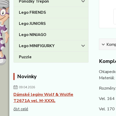
Ponožky Trepon
Lego FRIENDS
Lego JUNIORS
Lego NINJAGO
Kompl
Lego MINIFIGURKY
Puzzle
Komple
Chlapecké
Novinky
Materiál
09.04.2026
Rozměry:
Dámské legíny Wolf & Wolfie
Vel. 16
T2671A vel. M-XXXL
Vel. 17
číst celé