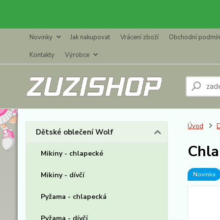
Novinky
Jak nakupovat
Vrácení zboží
Obchodní podmí
Kontakty
Výrobce
Úvod
D
Dětské oblečení Wolf
Chla
Mikiny - chlapecké
Mikiny - dívčí
Novinka
Pyžama - chlapecká
Pyžama - dívčí