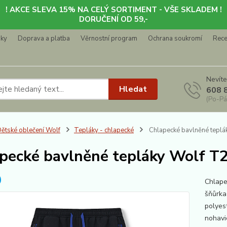
! AKCE SLEVA 15% NA CELÝ SORTIMENT - VŠE SKLADEM !
DORUČENÍ OD 59,-
nky
Doprava a platba
Věrnostní program
Ochrana soukromí
Rec
Nevíte
Hledat
608 
(Po-Pá
ětské oblečení Wolf
Tepláky - chlapecké
Chlapecké bavlněné teplá
pecké bavlněné tepláky Wolf T2
Chlape
šňůrka
polye
nohav