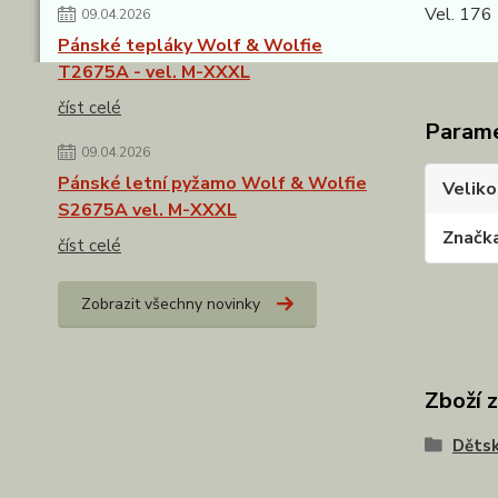
Vel. 17
09.04.2026
Pánské tepláky Wolf & Wolfie
T2675A - vel. M-XXXL
číst celé
Param
09.04.2026
Pánské letní pyžamo Wolf & Wolfie
Veliko
S2675A vel. M-XXXL
Značk
číst celé
Zobrazit všechny novinky
Zboží 
Dětsk