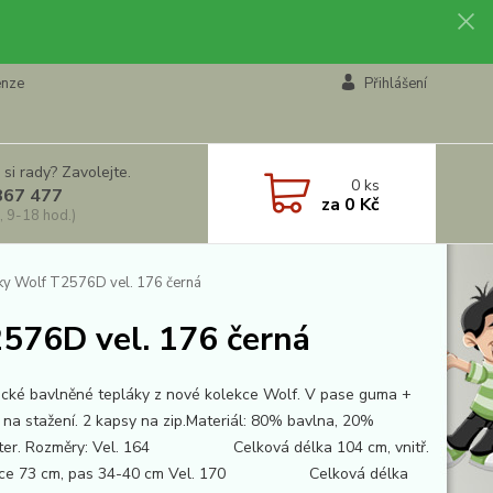
enze
Přihlášení
 si rady? Zavolejte.
0
ks
867 477
za
0 Kč
, 9-18 hod.)
ky Wolf T2576D vel. 176 černá
576D vel. 176 černá
cké bavlněné tepláky z nové kolekce Wolf. V pase guma +
 na stažení. 2 kapsy na zip.Materiál: 80% bavlna, 20%
ster. Rozměry: Vel. 164 Celková délka 104 cm, vnitř.
ice 73 cm, pas 34-40 cm Vel. 170 Celková délka