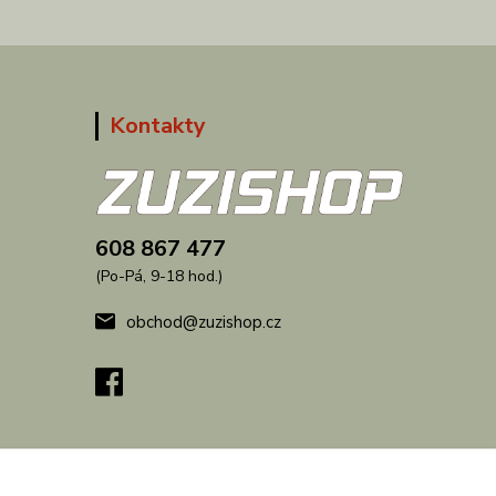
Kontakty
608 867 477
(Po-Pá, 9-18 hod.)
obchod@zuzishop.cz