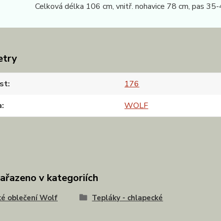
6 Celková délka 106 cm, vnitř. nohavice 78 cm, pas 35-
etry
st
176
a
WOLF
zařazeno v kategoriích
é oblečení Wolf
Tepláky - chlapecké