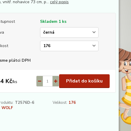
 vnitř. nohavice 73 cm, p...
celý popis
tupnost
Skladem 1 ks
va
ikost
sme plátci DPH
4 Kč
Přidat do košíku
/
ks
roduktu:
T2576D-6
Velikost:
176
WOLF