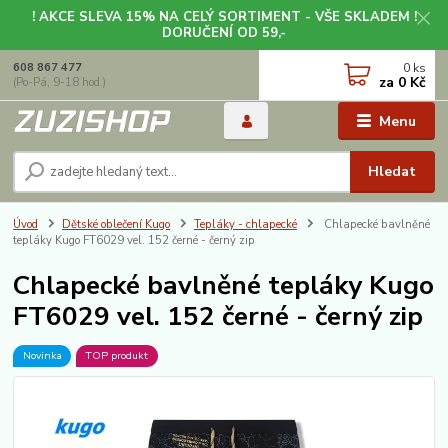
! AKCE SLEVA 15% NA CELÝ SORTIMENT - VŠE SKLADEM !
DORUČENÍ OD 59,-
0
ks
608 867 477
za
0 Kč
(Po-Pá, 9-18 hod.)
Menu
Hledat
Úvod
Dětské oblečení Kugo
Tepláky - chlapecké
Chlapecké bavlněné
tepláky Kugo FT6029 vel. 152 černé - černý zip
Chlapecké bavlněné tepláky Kugo
FT6029 vel. 152 černé - černý zip
Novinka
TOP produkt