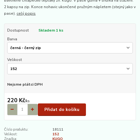
Bavlněné chlapecké tepláky zn. Kugo. V pase guma + šňůrka na stažení.
2 kapsy na zip. Konce nohavic ukončené pružným nápletem (stejný jako v
pase).
celý popis
Dostupnost
Skladem 1 ks
Barva
Velikost
Nejsme plátci DPH
220 Kč
/
ks
Přidat do košíku
Číslo produktu:
18111
Velikost:
152
Značka:
KUGO