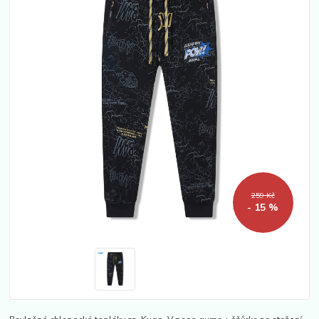
259 Kč
- 15 %