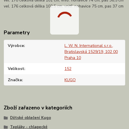
vel. 170 celková délka 101 cm, vnitř. nohavice 74 cm, pas 36,5 cm
vel. 176 celková délka 102,5 cm, vnitř. nohavice 75 cm, pas 37 cm
Parametry
Výrobce
L. W. N. International s.r.o.,
Bratislavská 1529/19, 102 00
Praha 10
Velikost
152
Značka
KUGO
Zboží zařazeno v kategoriích
Dětské oblečení Kugo
Tepláky - chlapecké