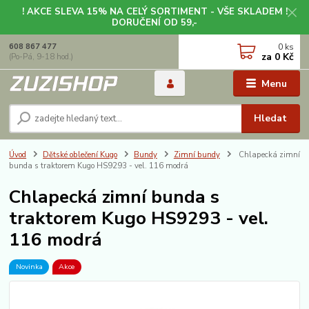
! AKCE SLEVA 15% NA CELÝ SORTIMENT - VŠE SKLADEM !
DORUČENÍ OD 59,-
0
ks
608 867 477
za
0 Kč
(Po-Pá, 9-18 hod.)
Menu
Hledat
Úvod
Dětské oblečení Kugo
Bundy
Zimní bundy
Chlapecká zimní
bunda s traktorem Kugo HS9293 - vel. 116 modrá
Chlapecká zimní bunda s
traktorem Kugo HS9293 - vel.
116 modrá
Novinka
Akce