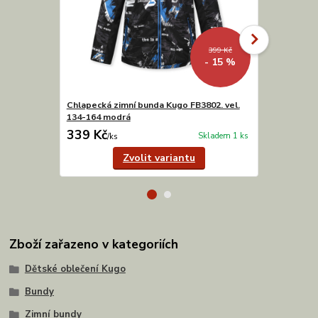
399 Kč
- 15 %
Chlapecká zimní bunda Kugo FB3802. vel.
Dívčí zimní
134-164 modrá
vel. 98-128
339 Kč
254 Kč
Skladem 1 ks
/
ks
/
ks
Zvolit variantu
Zboží zařazeno v kategoriích
Dětské oblečení Kugo
Bundy
Zimní bundy