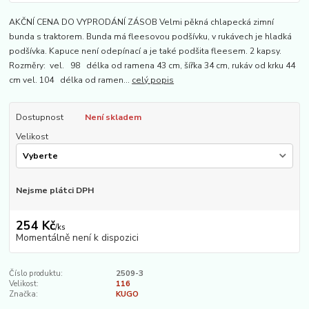
AKČNÍ CENA DO VYPRODÁNÍ ZÁSOB Velmi pěkná chlapecká zimní
bunda s traktorem. Bunda má fleesovou podšívku, v rukávech je hladká
podšívka. Kapuce není odepínací a je také podšita fleesem. 2 kapsy.
Rozměry: vel. 98 délka od ramena 43 cm, šířka 34 cm, rukáv od krku 44
cm vel. 104 délka od ramen...
celý popis
Dostupnost
Není skladem
Velikost
Nejsme plátci DPH
254 Kč
/
ks
Momentálně není k dispozici
Číslo produktu:
2509-3
Velikost:
116
Značka:
KUGO