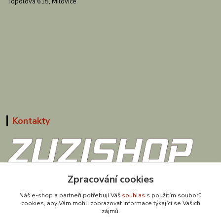
Topolová 615, Milovice
Kontakty
608 867 477
Zpracování cookies
(Po-Pá, 9-18 hod.)
Náš e-shop a partneři potřebují Váš
souhlas
s použitím souborů
cookies, aby Vám mohli zobrazovat informace týkající se Vašich
obchod@zuzishop.cz
zájmů.