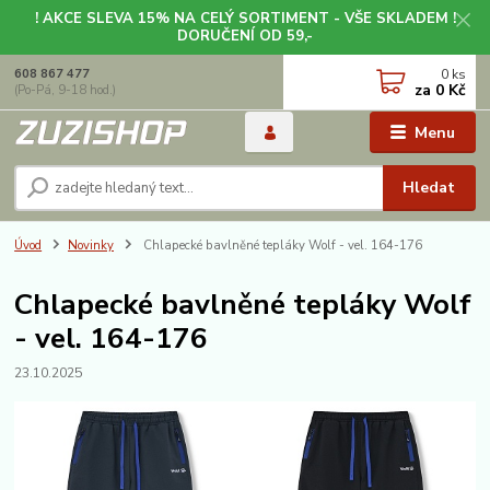
! AKCE SLEVA 15% NA CELÝ SORTIMENT - VŠE SKLADEM !
DORUČENÍ OD 59,-
0
ks
608 867 477
za
0 Kč
(Po-Pá, 9-18 hod.)
Menu
Hledat
Úvod
Novinky
Chlapecké bavlněné tepláky Wolf - vel. 164-176
Chlapecké bavlněné tepláky Wolf
- vel. 164-176
23.10.2025