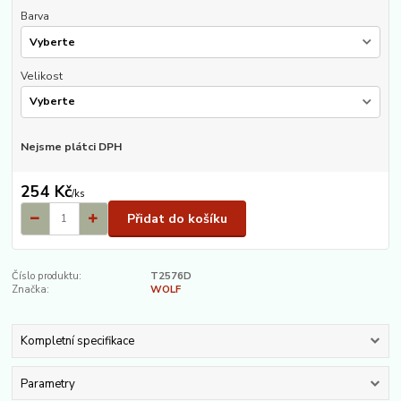
Barva
Velikost
Nejsme plátci DPH
254 Kč
/
ks
Přidat do košíku
Číslo produktu:
T2576D
Značka:
WOLF
Kompletní specifikace
Parametry