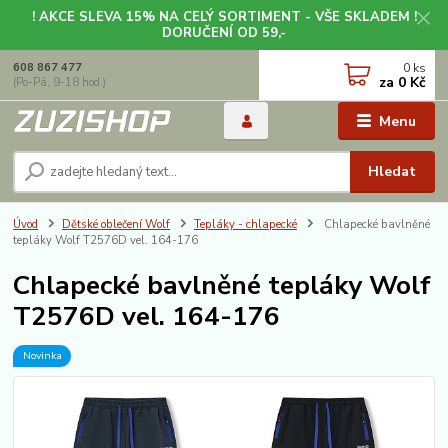
! AKCE SLEVA 15% NA CELÝ SORTIMENT - VŠE SKLADEM !
DORUČENÍ OD 59,-
0
ks
608 867 477
za
0 Kč
(Po-Pá, 9-18 hod.)
Menu
Hledat
Úvod
Dětské oblečení Wolf
Tepláky - chlapecké
Chlapecké bavlněné
tepláky Wolf T2576D vel. 164-176
Chlapecké bavlněné tepláky Wolf
T2576D vel. 164-176
Novinka