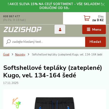
! AKCE SLEVA 15% NA CELÝ SORTIMENT - VŠE SKLADEM !
DORUČENÍ OD 59,-
0
ks
608 867 477
za
0 Kč
(Po-Pá, 9-18 hod.)
Menu
Hledat
Úvod
Novinky
Softshellové tepláky (zateplené) Kugo, vel. 134-164 šedé
Softshellové tepláky (zateplené)
Kugo, vel. 134-164 šedé
17.11.2025