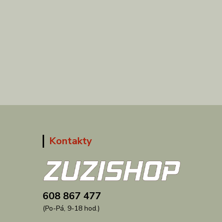
Kontakty
608 867 477
(Po-Pá, 9-18 hod.)