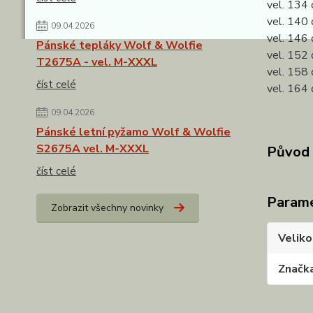
vel. 134 
vel. 140 
09.04.2026
vel. 146 
Pánské tepláky Wolf & Wolfie
vel. 152 
T2675A - vel. M-XXXL
vel. 158 
číst celé
vel. 164 
09.04.2026
Pánské letní pyžamo Wolf & Wolfie
S2675A vel. M-XXXL
Původ 
číst celé
Param
Zobrazit všechny novinky
Veliko
Značk