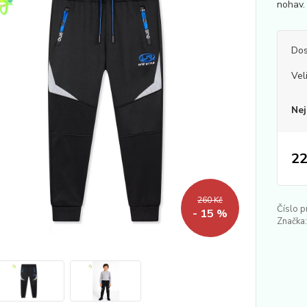
nohav.
Dos
Vel
Nej
22
260 Kč
Číslo p
- 15 %
Značka: