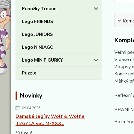
Ponožky Trepon
Kompl
Lego FRIENDS
Lego JUNIORS
Komple
Lego NINJAGO
Velmi pě
V pase ná
Lego MINIFIGURKY
2 kapsy n
Puzzle
Konce no
Měkký pří
Novinky
Reflexní 
09.04.2026
PRANÍ M
Dámské legíny Wolf & Wolfie
Rozměry:
T2671A vel. M-XXXL
číst celé