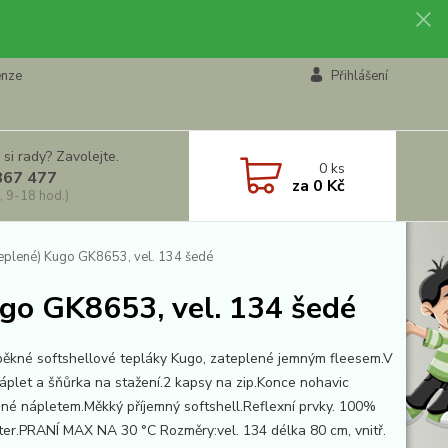
enze
Přihlášení
 si rady? Zavolejte.
0
ks
867 477
za
0 Kč
, 9-18 hod.)
teplené) Kugo GK8653, vel. 134 šedé
ugo GK8653, vel. 134 šedé
pěkné softshellové tepláky Kugo, zateplené jemným fleesem.V
áplet a šňůrka na stažení.2 kapsy na zip.Konce nohavic
né nápletem.Měkký příjemný softshell.Reflexní prvky. 100%
ter.PRANÍ MAX NA 30 °C Rozměry:vel. 134 délka 80 cm, vnitř.