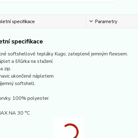
etní specifikace
Parametry
tní specifikace
kné softshellové tepláky Kugo, zateplené jemným fleesem.
plet a šňůrka na stažení.
a zip.
havic ukončené nápletem.
jemný softshell.
prvky. 100% polyester.
AX NA 30 °C