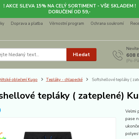
! AKCE SLEVA 15% NA CELÝ SORTIMENT - VŠE SKLADEM !
DORUČENÍ OD 59,-
nky
Doprava a platba
Věrnostní program
Ochrana soukromí
Rec
Nevíte
Hledat
608 
(Po-Pá
ětské oblečení Kugo
Tepláky - chlapecké
Softshellové tepláky ( za
shellové tepláky ( zateplené) K
Velmi 
pase n
ukonče
polyes