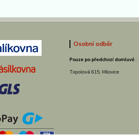
Osobní odběr
Pouze po předchozí domluvě
:
Topolová 615, Milovice