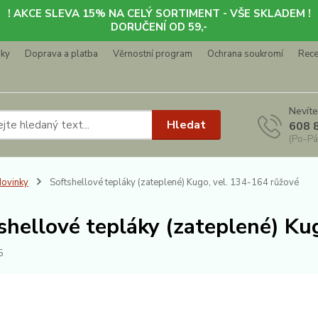
! AKCE SLEVA 15% NA CELÝ SORTIMENT - VŠE SKLADEM !
DORUČENÍ OD 59,-
nky
Doprava a platba
Věrnostní program
Ochrana soukromí
Rec
Nevíte
Hledat
608 
(Po-Pá
ovinky
Softshellové tepláky (zateplené) Kugo, vel. 134-164 růžové
shellové tepláky (zateplené) Ku
5