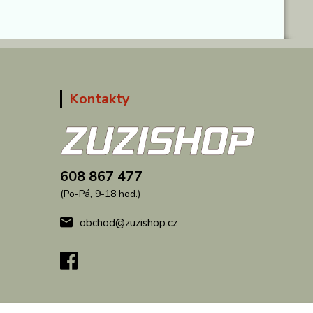
Kontakty
608 867 477
(Po-Pá, 9-18 hod.)
obchod@zuzishop.cz