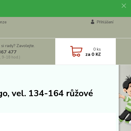
enze
Přihlášení
 si rady? Zavolejte.
0
ks
867 477
za
0 Kč
, 9-18 hod.)
go, vel. 134-164 růžové