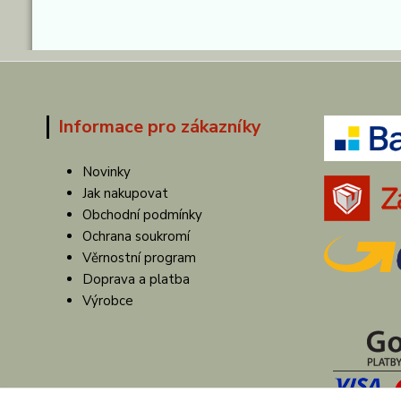
Informace pro zákazníky
Novinky
Jak nakupovat
Obchodní podmínky
Ochrana soukromí
Věrnostní program
Doprava a platba
Výrobce