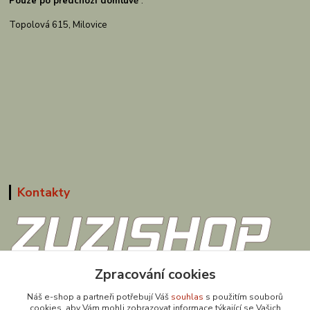
Pouze po předchozí domluvě
:
Topolová 615, Milovice
Kontakty
608 867 477
Zpracování cookies
(Po-Pá, 9-18 hod.)
Náš e-shop a partneři potřebují Váš
souhlas
s použitím souborů
cookies, aby Vám mohli zobrazovat informace týkající se Vašich