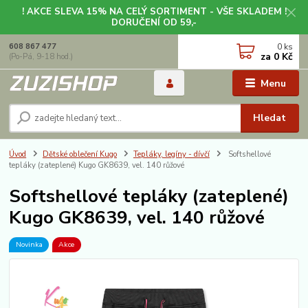
! AKCE SLEVA 15% NA CELÝ SORTIMENT - VŠE SKLADEM !
DORUČENÍ OD 59,-
0
ks
608 867 477
za
0 Kč
(Po-Pá, 9-18 hod.)
Menu
Hledat
Úvod
Dětské oblečení Kugo
Tepláky, legíny - dívčí
Softshellové
tepláky (zateplené) Kugo GK8639, vel. 140 růžové
Softshellové tepláky (zateplené)
Kugo GK8639, vel. 140 růžové
Novinka
Akce