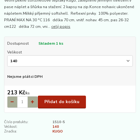
Velmi pěkné softshellové tepláky Kugo, zateplené jemným fleesem.V
pase náplet a šňůrka na stažení. 2 kapsy na zip.Konce nohavic ukončené
nápletem.Měkký příjemný softshell. Reflexní prvky. 100% polyester.
PRANÍ MAX NA 30 °C 116 délka 70 cm, vnitř. nohav. 45 cm, pas 26-32
cm122 délka 72 cm, vni...
celý popis
Dostupnost
Skladem 1 ks
Velikost
Nejsme plátci DPH
213 Kč
/
ks
Přidat do košíku
Číslo produktu:
1510-5
Velikost:
140
Značka:
KUGO