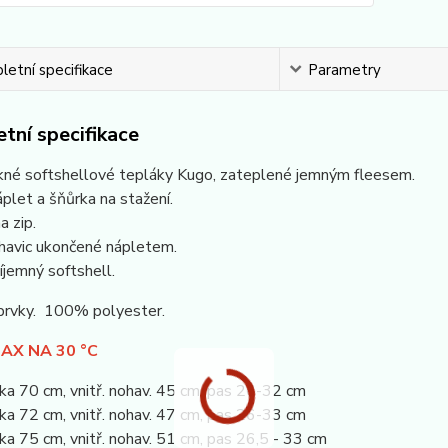
etní specifikace
Parametry
tní specifikace
kné softshellové tepláky Kugo, zateplené jemným fleesem.
plet a šňůrka na stažení.
a zip.
havic ukončené nápletem.
íjemný softshell.
 prvky. 100% polyester.
AX NA 30 °C
a 70 cm, vnitř. nohav. 45 cm, pas 26-32 cm
a 72 cm, vnitř. nohav. 47 cm, pas 26-33 cm
 75 cm, vnitř. nohav. 51 cm, pas 26,5 - 33 cm