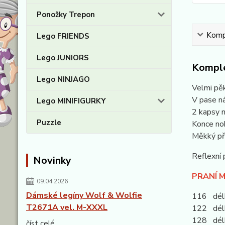
Ponožky Trepon
Kompl
Lego FRIENDS
Lego JUNIORS
Komple
Lego NINJAGO
Velmi pě
V pase ná
Lego MINIFIGURKY
2 kapsy n
Puzzle
Konce no
Měkký př
Reflexní
Novinky
PRANÍ M
09.04.2026
Dámské legíny Wolf & Wolfie
116 délk
T2671A vel. M-XXXL
122 délk
128 délka
číst celé