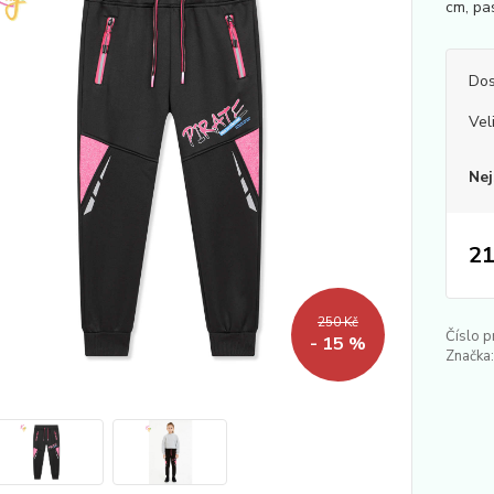
cm, pa
Dos
Vel
Nej
21
250 Kč
Číslo p
- 15 %
Značka: