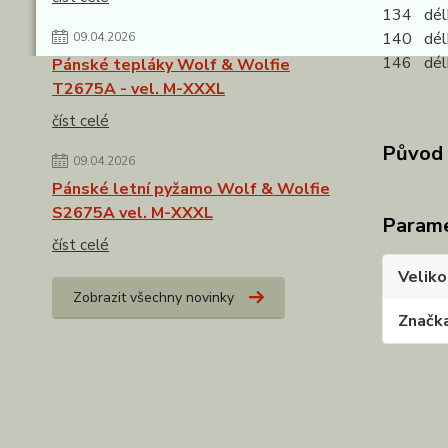
134 délk
140 délk
09.04.2026
146 délk
Pánské tepláky Wolf & Wolfie
T2675A - vel. M-XXXL
číst celé
Původ 
09.04.2026
Pánské letní pyžamo Wolf & Wolfie
S2675A vel. M-XXXL
Param
číst celé
Veliko
Zobrazit všechny novinky
Značk