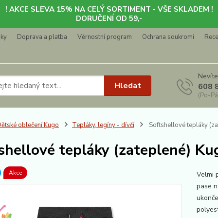
! AKCE SLEVA 15% NA CELÝ SORTIMENT - VŠE SKLADEM !
DORUČENÍ OD 59,-
nky
Doprava a platba
Věrnostní program
Ochrana soukromí
Rec
Nevíte
Hledat
608 
(Po-Pá
ětské oblečení Kugo
Tepláky, legíny - dívčí
Softshellové tepláky (z
shellové tepláky (zateplené) Ku
Akce
Velmi 
pase n
ukonče
polyes