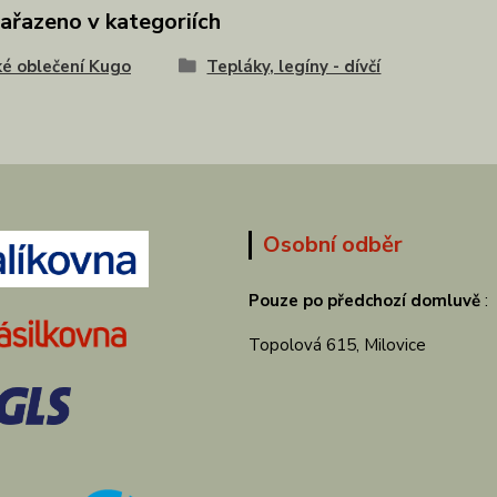
zařazeno v kategoriích
é oblečení Kugo
Tepláky, legíny - dívčí
Osobní odběr
Pouze po předchozí domluvě
:
Topolová 615, Milovice