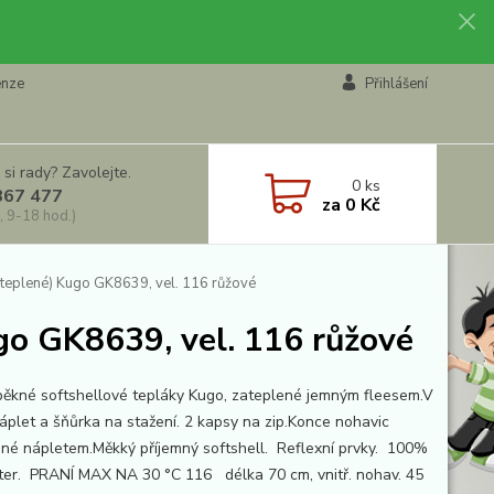
enze
Přihlášení
 si rady? Zavolejte.
0
ks
867 477
za
0 Kč
, 9-18 hod.)
ateplené) Kugo GK8639, vel. 116 růžové
go GK8639, vel. 116 růžové
pěkné softshellové tepláky Kugo, zateplené jemným fleesem.V
áplet a šňůrka na stažení. 2 kapsy na zip.Konce nohavic
né nápletem.Měkký příjemný softshell. Reflexní prvky. 100%
ter. PRANÍ MAX NA 30 °C 116 délka 70 cm, vnitř. nohav. 45