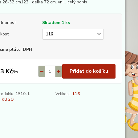
s 26-32 cm122 délka 72 cm, vni...
celý popis
tupnost
Skladem 1 ks
ikost
sme plátci DPH
3 Kč
Přidat do košíku
/
ks
roduktu:
1510-1
Velikost:
116
KUGO